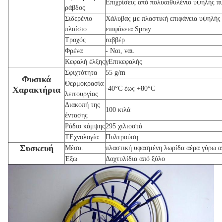
Επιχρίσεις από πολυαιθυλένιο υψηλής π
ράβδος
Σιδερένιο
Χάλυβας με πλαστική επιφάνεια υψηλής
πλαίσιο
επιφάνεια Spray
Τροχός
r
αββέρ
Φρένα
- Ναι, ναι.
Κεφαλή έλξης
γ
Επικεφαλής
Σφιχτότητα
55 g/m
Φυσικά
Θερμοκρασία
Χαρακτήρια
-40°C έως +80°C
λειτουργίας
Διακοπή της
100 κιλά
έντασης
Ράδιο κάμψης
295 χιλιοστά
Τ
Εχνολογία
Πυλτρούση
Συσκευή
Μέσα.
πλαστική υφασμένη λωρίδα αέρα γύρω α
Έξω
Δαχτυλίδια από ξύλο