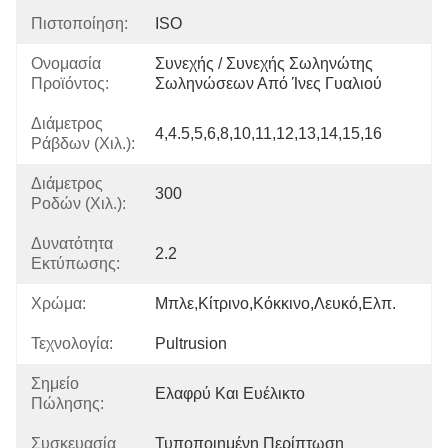
Πιστοποίηση:
ISO
Ονομασία
Συνεχής / Συνεχής Σωληνώτης 
Προϊόντος:
Σωληνώσεων Από Ίνες Γυαλιού
Διάμετρος
4,4.5,5,6,8,10,11,12,13,14,15,16
Ράβδων (χιλ.):
Διάμετρος
300
Ροδών (χιλ.):
Δυνατότητα
2.2
Εκτύπωσης:
Χρώμα:
Μπλε,κίτρινο,κόκκινο,λευκό,ελπ.
Τεχνολογία:
Pultrusion
Σημείο
Ελαφρύ Και Ευέλικτο
Πώλησης:
Συσκευασία
Τυποποιημένη Περίπτωση 