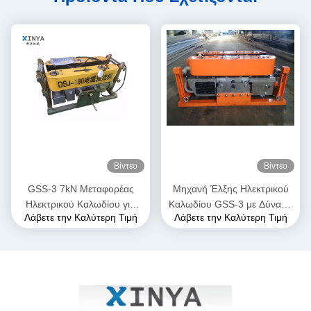
Βίντεο
Βίντεο
GSS-3 7kN Μεταφορέας
Μηχανή Έλξης Ηλεκτρικού
Ηλεκτρικού Καλωδίου για
Καλωδίου GSS-3 με Δύναμη
Λάβετε την Καλύτερη Τιμή
Λάβετε την Καλύτερη Τιμή
Υπόγεια Εγκατάσταση
Έλξης 7kN, Πιστοποιημένη
Καλωδίων
CE & Συμπαγής Σχεδιασμός
για Εγκατάσταση Υπόγειων
Καλωδίων Ισχύος