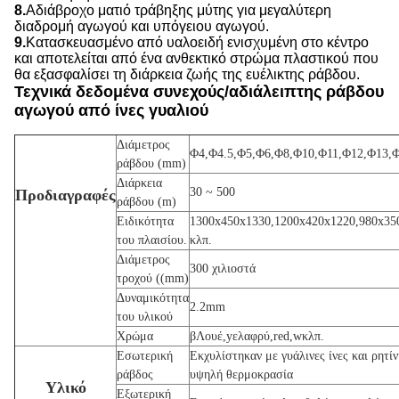
8.
Αδιάβροχο ματιό τράβηξης μύτης για μεγαλύτερη
διαδρομή αγωγού και υπόγειου αγωγού.
9.
Κατασκευασμένο από υαλοειδή ενισχυμένη στο κέντρο
και αποτελείται από ένα ανθεκτικό στρώμα πλαστικού που
θα εξασφαλίσει τη διάρκεια ζωής της ευέλικτης ράβδου.
Τεχνικά δεδομένα συνεχούς/αδιάλειπτης ράβδου
αγωγού από ίνες γυαλιού
Διάμετρος
Φ4,Φ
4.5,
Φ5,Φ6,Φ8,Φ10,Φ11,Φ12,Φ13,
ράβδου (mm)
Διάρκεια
30 ~ 500
Προδιαγραφές
ράβδου (m)
Ειδικότητα
1300x450x1330,1200x420x1220,980x35
του πλαισίου.
κλπ.
Διάμετρος
300 χιλιοστά
τροχού ((mm)
Δυναμικότητα
2.2mm
του υλικού
Χρώμα
β
Λουέ,
y
ελαφρύ,
r
ed,
w
κλπ.
Εσωτερική
Εκχυλίστηκαν με γυάλινες ίνες και ρητί
ράβδος
υψηλή θερμοκρασία
Υλικό
Εξωτερική