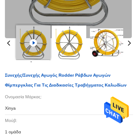
Συνεχής/συνεχής Αγωγός Rodder Ράβδων Αγωγών
Φίμπεργκλας Για Τις Διαδικασίες Τραβήγματος Καλωδίων
Ονομασία Μάρκας:
Xinya
Μούβ:
1 ομάδα