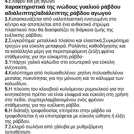
4.
Ελαφρύ και μη αγωγό
Χαρακτηριστικά της ινώδους γυαλιού ράβδου
αδιάλειπτης/αδιάλειπτης ράβδου αγωγού
1.
Κατασκευάζεται από υαλοπλαστική ενισχυμένη στο
κέντρο και αποτελείται από ένα ανθεκτικό στρώμα
πλαστικού που θα διασφαλίζει τη διάρκεια ζωής της
ευέλικτης ράβδου.
2.
Συγκρότημα: μεταλλικό πλαίσιο και ελαστικά,
Συγκρότημα
τροχών για εύκολη μεταφορά. Ρολάντες καθοδήγησης και
τα κατάλληλα μέρη για περιστρεφόμενη ζεύξη.
φρένα
στάθμευσης για την εύκαμπτη ράβδο·
3.
Υπάρχει χαλκό καλώδιο στο εσωτερικό για εύκολη
ανίχνευση.
4.
Καλύπτημα από πολυαιθυλένιο: ρητίνη πολυαιθυλένιο
μεσαίας πυκνότητας για την μόνωση και το κάλυμμα των
καλωδίων.
5.
Η πλεύση του κλουβιού κυλιόμενου ρυμουλκού για την
κινητικότητα πρέπει να είναι ελαφριά και εύκολη στη χρήση
στο πεδίο, συμπεριλαμβανομένου ενός φρένου
στάθμευσης για την ευέλικτη ράβδο.
6.
Η διάταξη τροφοδοσίας επιτρέπει στην ράβδο να
τροφοδοτείται ή να επιστρέφεται με εύκολη ώθηση ή έλξη
της ράβδου.
7.
Σκληρό σωλήνα από χάλυβα με ρυθμιζόμενη
τοποθέτηση·