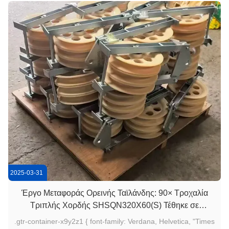
2025-03-31
Έργο Μεταφοράς Ορεινής Ταϊλάνδης: 90× Τροχαλία
Τριπλής Χορδής SHSQN320X60(S) Τέθηκε σε
Λειτουργία
.gtr-container-x9y2z1 { font-family: Verdana, Helvetica, "Times