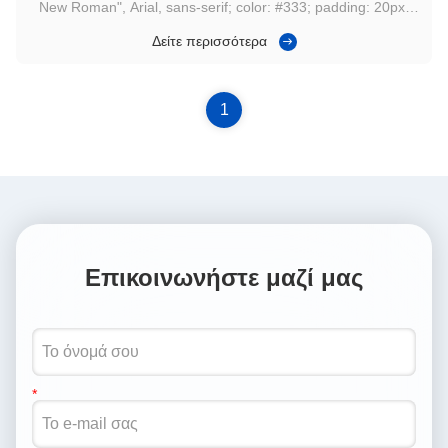
New Roman", Arial, sans-serif; color: #333; padding: 20px;
line-height: 1.6; box-sizing: border-box; max-width: 100%;
Δείτε περισσότερα
overflow-x: hidden; } .gtr-container-x9y2z1 p { font-size: 14px;
margin-bottom: 1em; text-align: left; word-break: ...
1
Επικοινωνήστε μαζί μας