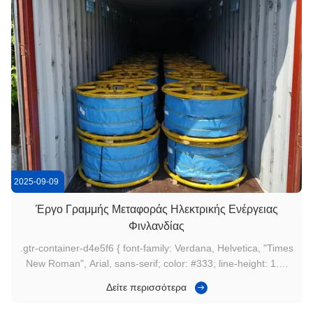
2025-09-09
Έργο Γραμμής Μεταφοράς Ηλεκτρικής Ενέργειας
Φινλανδίας
.gtr-container-d4e5f6 { font-family: Verdana, Helvetica, "Times
New Roman", Arial, sans-serif; color: #333; line-height: 1.6;
padding: 15px; max-width: 100%; box-sizing: border-box; }
Δείτε περισσότερα
.gtr-container-d4e5f6 p { font-size: 14px; margin-bottom:
1em; text-align: left; padding: 0; } .gtr-container-d4e5f6 ...