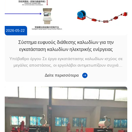
2026-05-22
Σύστημα ευφυούς διάθεσης καλωδίων για την
εγκατάσταση καλωδίων ηλεκτρικής ενέργειας
Υπόβαθρο έργου Σε έργα εγκατάστασης καλωδίων ισχύος σε
μεγάλες αποστάσεις, οι εργολάβοι αντιμετωπίζουν συχνά
δυσκολίες στον έλεγχο της δύναμης έλξης καλωδίων, της
Δείτε περισσότερα
πλευρικής πίεσης και του συγχρονισμού μεταξύ πολλαπλών
μηχανών τοποθέτησης καλωδίων. Η παραδοσιακή εργασία
τοποθέτησης καλωδίων εξαρτάται ...