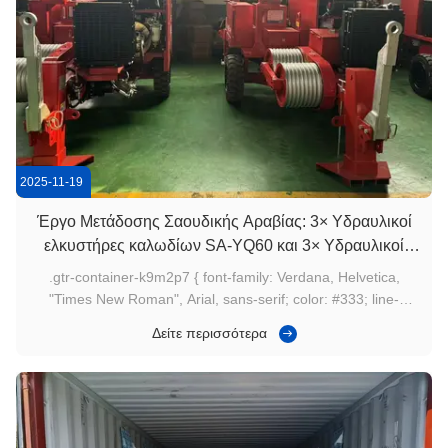
2025-11-19
Έργο Μετάδοσης Σαουδικής Αραβίας: 3× Υδραυλικοί
ελκυστήρες καλωδίων SA-YQ60 και 3× Υδραυλικοί
τεντωτήρες SA-YZ50 τέθηκαν σε λειτουργία
.gtr-container-k9m2p7 { font-family: Verdana, Helvetica,
"Times New Roman", Arial, sans-serif; color: #333; line-
height: 1.6; padding: 15px; max-width: 100%; box-sizing:
Δείτε περισσότερα
border-box; } .gtr-container-k9m2p7 .gtr-paragraph { font-
size: 14px; margin-bottom: 1em; text-align: left !important;
word-break: ...