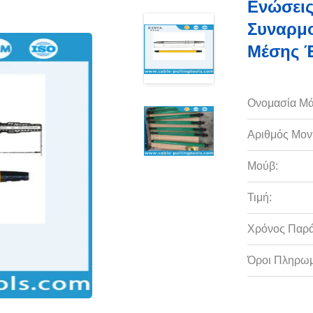
Ενώσεις
Συναρμο
Μέσης 
Ονομασία Μά
Αριθμός Μον
Μούβ:
Τιμή:
Χρόνος Παρ
Όροι Πληρωμ