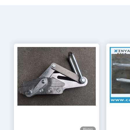
Βίντεο