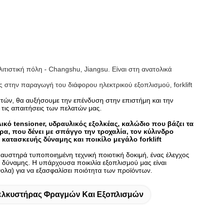
λιτιστική πόλη - Changshu, Jiangsu. Είναι στη ανατολικά
νος στην παραγωγή του διάφορου ηλεκτρικού εξοπλισμού, forklift
στών, θα αυξήσουμε την επένδυση στην επιστήμη και την
τις απαιτήσεις των πελατών μας.
λικό tensioner, υδραυλικός εξολκέας, καλώδιο που βάζει τα
α, που δένει με σπάγγο την τροχαλία, τον κύλινδρο
κατασκευής δύναμης και ποικίλο μεγάλο forklift
ι αυστηρά τυποποιημένη τεχνική ποιοτική δοκιμή, ένας έλεγχος
δύναμης. Η υπάρχουσα ποικιλία εξοπλισμού μας είναι
ολα) για να εξασφαλίσει ποιότητα των προϊόντων.
ελκυστήρας Φραγμών Και Εξοπλισμών