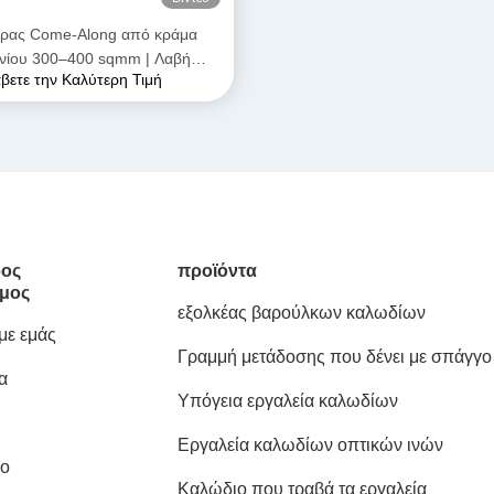
ήρας Come-Along από κράμα
ινίου 300–400 sqmm | Λαβή
βετε την Καλύτερη Τιμή
εταφοράς για αγωγούς ACSR &
AAAC
ος
προϊόντα
μος
εξολκέας βαρούλκων καλωδίων
 με εμάς
Γραμμή μετάδοσης που δένει με σπάγγο
α
εργαλεία
Υπόγεια εργαλεία καλωδίων
Εργαλεία καλωδίων οπτικών ινών
ιο
Καλώδιο που τραβά τα εργαλεία