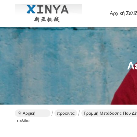
Αρχική Σελί
Λ
Αρχική
προϊόντα
Γραμμή Μετάδοσης Που Δέν
σελίδα