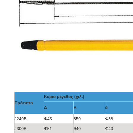
Κύριο μέγεθος (χιλ.)
Πρότυπο
Δ
Λ
δ
J240B
Φ45
850
Φ38
J300B
Φ51
940
Φ43