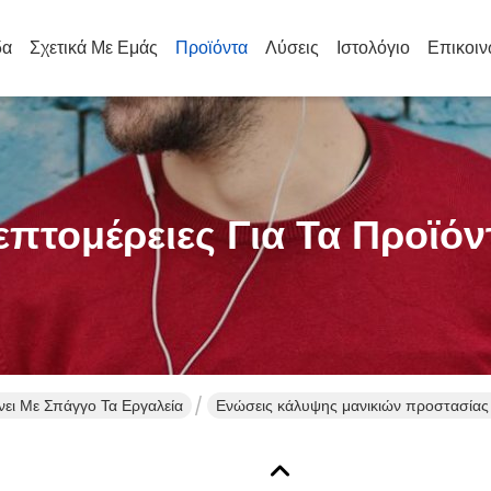
δα
Σχετικά Με Εμάς
Προϊόντα
Λύσεις
Ιστολόγιο
Επικοιν
επτομέρειες Για Τα Προϊόν
ει Με Σπάγγο Τα Εργαλεία
Ενώσεις κάλυψης μανικιών προστασίας
έκτασης