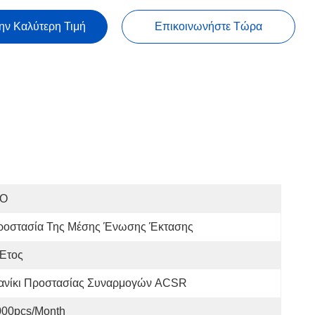
ην Καλύτερη Τιμή
Επικοινωνήστε Τώρα
SO
ροστασία Της Μέσης Ένωσης Έκτασης
 Έτος
ανίκι Προστασίας Συναρμογών ACSR
000pcs/month