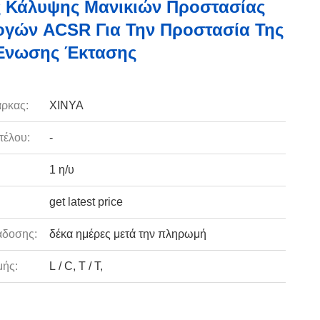
 Κάλυψης Μανικιών Προστασίας
γών ACSR Για Την Προστασία Της
Ένωσης Έκτασης
ρκας:
XINYA
τέλου:
-
1 η/υ
get latest price
άδοσης:
δέκα ημέρες μετά την πληρωμή
ής:
L / C, T / T,