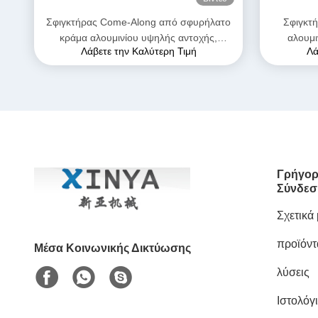
Σφιγκτήρας Come-Along από σφυρήλατο
Σφιγκτ
κράμα αλουμινίου υψηλής αντοχής,
αλουμ
Λάβετε την Καλύτερη Τιμή
Λά
μέγιστου ανοίγματος 28mm, με ανθεκτική
γραμμής μ
στη διάβρωση κατασκευή για αγωγούς
AAAC
Γρήγορ
Σύνδεσ
Σχετικά
προϊόντ
Μέσα Κοινωνικής Δικτύωσης
λύσεις
Ιστολόγ