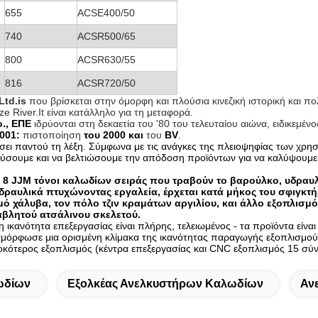
655
ACSE400/50
740
ACSR500/65
800
ACSR630/55
816
ACSR720/50
td.is
που βρίσκεται στην όμορφη και πλούσια κινεζική ιστορική και πο
e River.It είναι κατάλληλο για τη μεταφορά.
., ΕΠΕ
ιδρύονται στη δεκαετία του '80 του τελευταίου αιώνα, ειδικεμέ
001:
πιστοποίηση
του 2000 και
του
BV
.
ει παντού τη λέξη. Σύμφωνα με τις ανάγκες της πλειοψηφίας των χρη
χύσουμε και να βελτιώσουμε την απόδοση προϊόντων για να καλύψουμε 
νοι, 8 JJM τόνοι καλωδίων σειράς που τραβούν το βαρούλκο, υδραυ
δραυλικά πτυχώνοντας εργαλεία, έρχεται κατά μήκος του σφιγκτήρ
χάλυβα, τον πόλο τζιν κραμάτων αργιλίου, και άλλο εξοπλισμό 
ταβλητού ατσάλινου σκελετού.
 ικανότητα επεξεργασίας είναι πλήρης, τελειωμένος - τα προϊόντα είνα
μόρφωσε μια ορισμένη κλίμακα της ικανότητας παραγωγής εξοπλισμού 
λοκότερος εξοπλισμός (κέντρα επεξεργασίας και CNC εξοπλισμός 15 σύν
ωδίων
Εξολκέας Ανελκυστήρων Καλωδίων
Αν