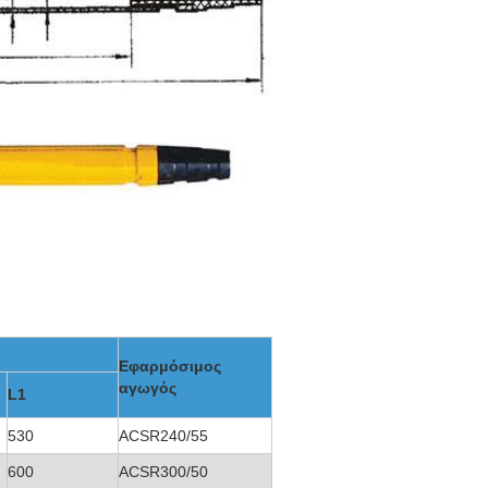
Εφαρμόσιμος
αγωγός
L1
530
ACSR240/55
600
ACSR300/50