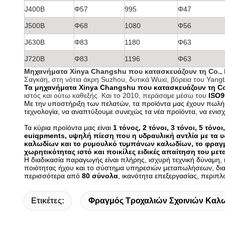
J400B
Φ57
995
Φ47
J500B
Φ68
1080
Φ56
J630B
Φ83
1180
Φ63
J720B
Φ83
1196
Φ63
Μηχανήματα Xinya Changshu που κατασκευάζουν τη Co., L
Σαγκάη, στη νότια άκρη Suzhou, δυτικά Wuxi, βόρεια του Yangtz
Τα μηχανήματα Xinya Changshu που κατασκευάζουν τη Co
ιστός και ούτω καθεξής. Και το 2010, περάσαμε μέσω του
ISO9
Με την υποστήριξη των πελατών, τα προϊόντα μας έχουν πωλήσ
τεχνολογία, να αναπτύξουμε συνεχώς τα νέα προϊόντα, να ενισ
Τα κύρια προϊόντα μας είναι
1 τόνος, 2 τόνοι, 3 τόνοι, 5 τό
euiqpments, υψηλή πίεση που η υδραυλική αντλία με τα υ
καλωδίων και το ρυμουλκό τυμπάνων καλωδίων, το φραγμό 
χωρητικότητας ιστό και ποικίλες ειδικές απαίτηση του με
Η διαδικασία παραγωγής είναι πλήρης, ισχυρή τεχνική δύναμη, η
ποιότητας ήχου και το σύστημα υπηρεσιών μεταπωλήσεων, δια
περισσότερα από
80 σύνολα
, ικανότητα επεξεργασίας, περιπ
Ετικέτες:
Φραγμός Τροχαλιών Σχοινιών Καλ