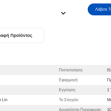
Λάβετε Τ
ραφή Προϊόντος
Πιστοποίηση:
I
Εφαρμογή:
Π
Εγγύηση:
1
 Lin
Το Στοιχείο:
Μ
Δυνατότητα Προσφοράς:
1