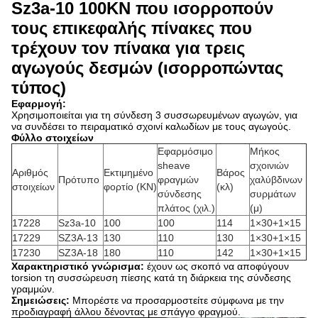
Sz3a-10 100KN που ισορροπούν
τους επικεφαλής πίνακες που
τρέχουν τον πίνακα για τρεις
αγωγούς δεσμών (ισορροπώντας
τύπος)
Εφαρμογή:
Χρησιμοποιείται για τη σύνδεση 3 συσσωρευμένων αγωγών, για
να συνδέσει το πειραματικό σχοινί καλωδίων με τους αγωγούς.
Φύλλο στοιχείων
Εφαρμόσιμο
Μήκος
sheave
σχοινιών
Αριθμός
Εκτιμημένο
Βάρος
Πρότυπο
φραγμών
χαλύβδινων
στοιχείων
φορτίο (KN)
(κλ)
σύνδεσης
συρμάτων
πλάτος (χιλ.)
(μ)
17228
Sz3a-10
100
100
114
1×30+1×15
17229
SZ3A-13
130
110
130
1×30+1×15
17230
SZ3A-18
180
110
142
1×30+1×15
Χαρακτηριστικό γνώρισμα:
έχουν ως σκοπό να αποφύγουν
torsion τη συσσώρευση πίεσης κατά τη διάρκεια της σύνδεσης
γραμμών.
Σημειώσεις:
Μπορέστε να προσαρμοστείτε σύμφωνα με την
προδιαγραφή άλλου δένοντας με σπάγγο φραγμού.