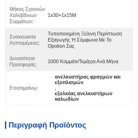
Μήκος Σχοινιών
Χαλύβδινων
1x30+1x15M
Συρμάτων:
Τυποποιημένη Ξύλινη Περίπτωση 
Συσκευασία
Εξαγωγής Ή Σύμφωνα Με Το 
Λεπτομέρειες:
Opotion Σας
Δυνατότητα
1000 Κομμάτι/τεμάχια Ανά Μήνα
Προσφοράς:
ανελκυστήρας φραγμών και 
εξοπλισμών
Επισημαίνω:
, 
εξολκέας ανελκυστήρων 
καλωδίων
Περιγραφή Προϊόντος