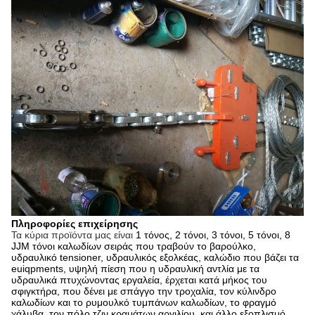
Πληροφορίες επιχείρησης
Τα κύρια προϊόντα μας είναι
1 τόνος, 2 τόνοι, 3 τόνοι, 5 τόνοι, 8
JJM τόνοι καλωδίων σειράς που τραβούν το βαρούλκο,
υδραυλικό tensioner, υδραυλικός εξολκέας, καλώδιο που βάζει τα
euiqpments, υψηλή πίεση που η υδραυλική αντλία με τα
υδραυλικά πτυχώνοντας εργαλεία, έρχεται κατά μήκος του
σφιγκτήρα, που δένει με σπάγγο την τροχαλία, τον κύλινδρο
καλωδίων και το ρυμουλκό τυμπάνων καλωδίων, το φραγμό
χάλυβα, τον πόλο τζιν κραμάτων αργιλίου, και άλλο εξοπλισμό