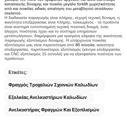
κατασκευής δύναμης και ποικίλο μεγάλο forklift χωρητικότητας
ιστό και ποικίλες ειδικές απαίτηση του μεταβλητού ατσάλινου
σκελετού.
Η διαδικασία παραγωγής είναι πλήρης, ισχυρή τεχνική δύναμη, η
ικανότητα επεξεργασίας είναι πλήρης, τελειωμένος - τα προϊόντα
είναι αυστηρά τυποποιημένη τεχνική ποιοτική δοκιμή, ένας
έλεγχος ποιότητας ήχου και το σύστημα υπηρεσιών
μεταπωλήσεων, διαμόρφωσε μια ορισμένη κλίμακα της ικανότητας
παραγωγής εξοπλισμού δύναμης. Η υπάρχουσα ποικιλία
εξοπλισμού μας είναι περισσότερα από
80 σύνολα
, ικανότητα
επεξεργασίας, περιπλοκότερος εξοπλισμός (κέντρα επεξεργασίας
και CNC εξοπλισμός 15 σύνολα) για να εξασφαλίσει ποιότητα των
προϊόντων.
Ετικέτες:
Φραγμός Τροχαλιών Σχοινιών Καλωδίων
Εξολκέας Ανελκυστήρων Καλωδίων
Ανελκυστήρας Φραγμών Και Εξοπλισμών