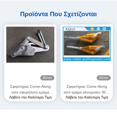
Προϊόντα Που Σχετίζονται
Βίντεο
Βίντεο
Σφιγκτήρας Come-Along
Σφιγκτήρας Come-Along
από σφυρήλατο κράμα
από κράμα αλουμινίου 300–
Λάβετε την Καλύτερη Τιμή
Λάβετε την Καλύτερη Τιμή
αλουμινίου υψηλής αντοχής,
400 sqmm | Λαβή γραμμής
μέγιστου ανοίγματος 28mm,
μεταφοράς για αγωγούς
με ανθεκτική στη διάβρωση
ACSR & AAAC
κατασκευή για αγωγούς