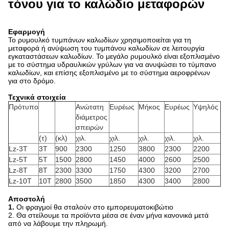
τόνου για το καλώδιο μεταφορών
Εφαρμογή
Το ρυμουλκό τυμπάνων καλωδίων χρησιμοποιείται για τη
μεταφορά ή ανύψωση του τυμπάνου καλωδίων σε λειτουργία
εγκαταστάσεων καλωδίων. Το μεγάλο ρυμουλκό είναι εξοπλισμένο
με το σύστημα υδραυλικών γρύλων για να ανυψώσει το τύμπανο
καλωδίων, και επίσης εξοπλισμένο με το σύστημα αεροφρένων
για στο δρόμο.
Τεχνικά στοιχεία
Πρότυπο
Ανώτατη
Ευρέως
Μήκος
Ευρέως
Υψηλός
διάμετρος
σπειρών
(τ)
(κλ)
χιλ.
χιλ.
χιλ.
χιλ.
χιλ.
Lz-3T
3T
900
2300
1250
3800
2300
2200
Lz-5T
5T
1500
2800
1450
4000
2600
2500
Lz-8T
8T
2300
3300
1750
4300
3200
2700
Lz-10T
10T
2800
3500
1850
4300
3400
2800
Αποστολή
1.
Οι φραγμοί θα σταλούν στο εμπορευματοκιβώτιο
2. Θα στείλουμε τα προϊόντα μέσα σε έναν μήνα κανονικά μετά
από να λάβουμε την πληρωμή.