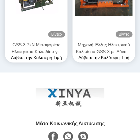
Βίντεο
Βίντεο
GSS-3 7kN Μεταφορέας
Μηχανή Έλξης Ηλεκτρικού
Ηλεκτρικού Καλωδίου για
Καλωδίου GSS-3 με Δύναμη
Λάβετε την Καλύτερη Τιμή
Λάβετε την Καλύτερη Τιμή
Υπόγεια Εγκατάσταση
Έλξης 7kN, Πιστοποιημένη
Καλωδίων
CE & Συμπαγής Σχεδιασμός
για Εγκατάσταση Υπόγειων
Καλωδίων Ισχύος
Μέσα Κοινωνικής Δικτύωσης