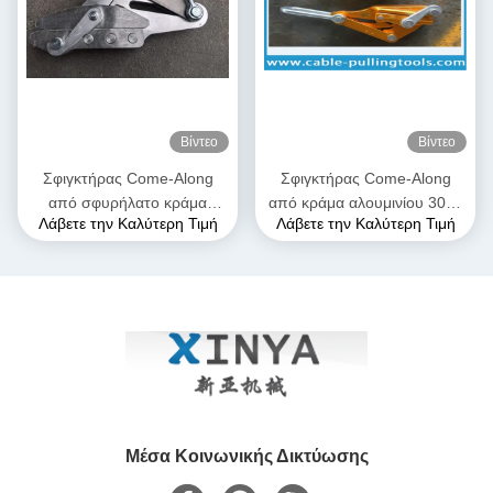
Βίντεο
Βίντεο
Σφιγκτήρας Come-Along
Σφιγκτήρας Come-Along
από σφυρήλατο κράμα
από κράμα αλουμινίου 300–
Λάβετε την Καλύτερη Τιμή
Λάβετε την Καλύτερη Τιμή
αλουμινίου υψηλής αντοχής,
400 sqmm | Λαβή γραμμής
μέγιστου ανοίγματος 28mm,
μεταφοράς για αγωγούς
με ανθεκτική στη διάβρωση
ACSR & AAAC
κατασκευή για αγωγούς
AAAC
Μέσα Κοινωνικής Δικτύωσης