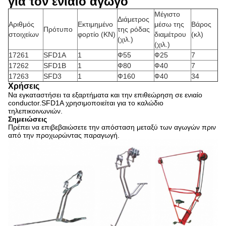
για τον ενιαίο αγωγό
Μέγιστο
Διάμετρος
Αριθμός
Εκτιμημένο
μέσω της
Βάρος
Πρότυπο
της ρόδας
στοιχείων
φορτίο (KN)
διαμέτρου
(κλ)
(χιλ.)
(χιλ.)
17261
SFD1A
1
Ф55
Ф25
7
17262
SFD1B
1
Ф80
Ф40
7
17263
SFD3
1
Ф160
Ф40
34
Χρήσεις
Να εγκαταστήσει τα εξαρτήματα και την επιθεώρηση σε ενιαίο
conductor.SFD1A χρησιμοποιείται για το καλώδιο
τηλεπικοινωνιών.
Σημειώσεις
Πρέπει να επιβεβαιώσετε την απόσταση μεταξύ των αγωγών πριν
από την προχωρώντας παραγωγή.