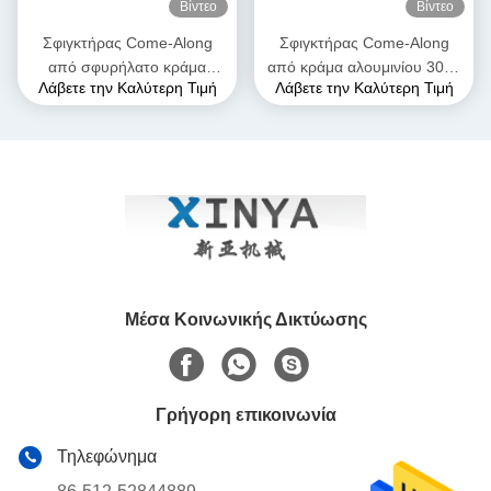
Βίντεο
Βίντεο
Σφιγκτήρας Come-Along
Σφιγκτήρας Come-Along
από σφυρήλατο κράμα
από κράμα αλουμινίου 300–
Λάβετε την Καλύτερη Τιμή
Λάβετε την Καλύτερη Τιμή
αλουμινίου υψηλής αντοχής,
400 sqmm | Λαβή γραμμής
μέγιστου ανοίγματος 28mm,
μεταφοράς για αγωγούς
με ανθεκτική στη διάβρωση
ACSR & AAAC
κατασκευή για αγωγούς
AAAC
Μέσα Κοινωνικής Δικτύωσης
Γρήγορη επικοινωνία
Τηλεφώνημα