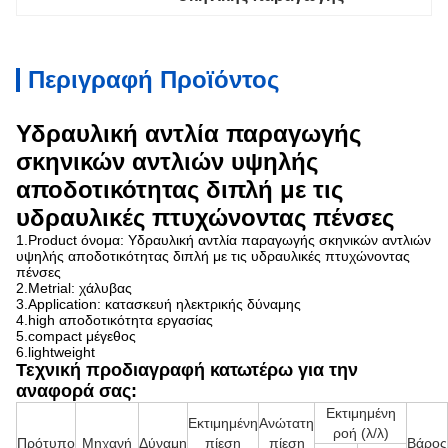
Περιγραφή Προϊόντος
Υδραυλική αντλία παραγωγής
σκηνικών αντλιών υψηλής
αποδοτικότητας διπλή με τις
υδραυλικές πτυχώνοντας πένσες
1.Product όνομα:
Υδραυλική αντλία παραγωγής σκηνικών αντλιών
υψηλής αποδοτικότητας διπλή με τις υδραυλικές πτυχώνοντας
πένσες
2.Metrial: χάλυβας
3.Application: κατασκευή ηλεκτρικής δύναμης
4.high αποδοτικότητα εργασίας
5.compact μέγεθος
6.lightweight
Τεχνική προδιαγραφή κατωτέρω για την
αναφορά σας:
Εκτιμημένη
Εκτιμημένη
Ανώτατη
ροή (λ/λ)
Πρότυπο
Μηχανή
Δύναμη
πίεση
πίεση
Βάρος