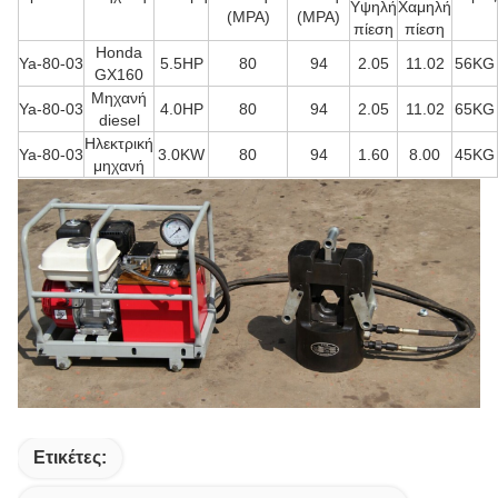
Υψηλή
Χαμηλή
(MPA)
(MPA)
πίεση
πίεση
Honda
Ya-80-03
5.5HP
80
94
2.05
11.02
56KG
GX160
Μηχανή
Ya-80-03
4.0HP
80
94
2.05
11.02
65KG
diesel
Ηλεκτρική
Ya-80-03
3.0KW
80
94
1.60
8.00
45KG
μηχανή
Ετικέτες: