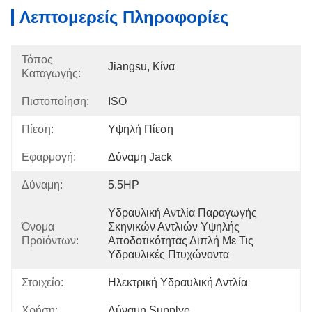
Λεπτομερείς Πληροφορίες
Τόπος
Jiangsu, Κίνα
Καταγωγής:
Πιστοποίηση:
ISO
Πίεση:
Υψηλή Πίεση
Εφαρμογή:
Δύναμη Jack
Δύναμη:
5.5HP
Υδραυλική Αντλία Παραγωγής 
Όνομα
Σκηνικών Αντλιών Υψηλής 
Προϊόντων:
Αποδοτικότητας Διπλή Με Τις 
Υδραυλικές Πτυχώνοντα
Στοιχείο:
Ηλεκτρική Υδραυλική Αντλία
Χρήση:
Δύναμη Supplye