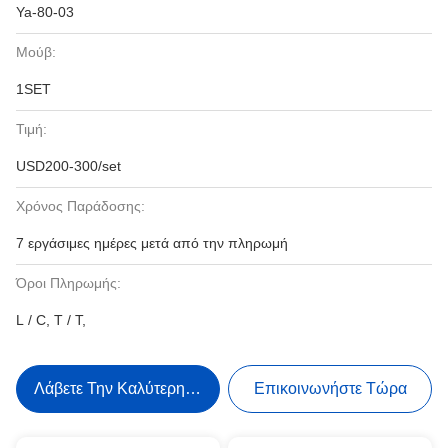
Ya-80-03
Μούβ:
1SET
Τιμή:
USD200-300/set
Χρόνος Παράδοσης:
7 εργάσιμες ημέρες μετά από την πληρωμή
Όροι Πληρωμής:
L / C, T / T,
Λάβετε Την Καλύτερη Τιμή
Επικοινωνήστε Τώρα