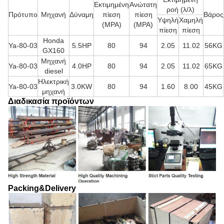
Εκτιμημένη
Ανώτατη
ροή (λ/λ)
Πρότυπο
Μηχανή
Δύναμη
πίεση
πίεση
Βάρος
Υψηλή
Χαμηλή
(MPA)
(MPA)
πίεση
πίεση
Honda
Ya-80-03
5.5HP
80
94
2.05
11.02
56KG
GX160
Μηχανή
Ya-80-03
4.0HP
80
94
2.05
11.02
65KG
diesel
Ηλεκτρική
Ya-80-03
3.0KW
80
94
1.60
8.00
45KG
μηχανή
Διαδικασία προϊόντων
Packing&Delivery