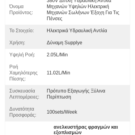
380V Διπλή Υδραυλική Αντλία 
Όνομα
Μηχανών Υψηλών Ηλεκτρική 
Προϊόντος:
Μηχανών Σωλήνων Έξοχη Για Τις 
Πένσες
Το Στοιχείο:
Ηλεκτρικά Υδραυλική Αντλία
Χρήση:
Δύναμη Supplye
Υψηλή Ροή:
2.05L/min
Ροή
Χαμηλότερης
11.02L/min
Πίεσης:
Συσκευασία
Πρότυπο Εξαγωγής Ξύλινα 
Λεπτομέρειες:
Περίπτωση
Δυνατότητα
100sets/week
Προσφοράς:
ανελκυστήρας φραγμών και 
εξοπλισμών