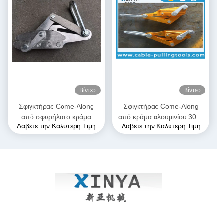
Βίντεο
Βίντεο
Σφιγκτήρας Come-Along
Σφιγκτήρας Come-Along
από σφυρήλατο κράμα
από κράμα αλουμινίου 300–
Λάβετε την Καλύτερη Τιμή
Λάβετε την Καλύτερη Τιμή
αλουμινίου υψηλής αντοχής,
400 sqmm | Λαβή γραμμής
μέγιστου ανοίγματος 28mm,
μεταφοράς για αγωγούς
με ανθεκτική στη διάβρωση
ACSR & AAAC
κατασκευή για αγωγούς
AAAC