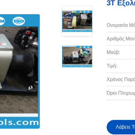
3T Εξολ
Ονομασία Μά
Αριθμός Μον
Μούβ:
Τιμή:
Χρόνος Παρ
Όροι Πληρωμ
Λάβετε Τ