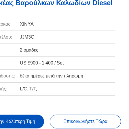
κέας Βαρούλκων Καλωδίων Diesel
ρκας:
XINYA
τέλου:
JJM3C
2 ομάδες
US $900 - 1,400 / Set
άδοσης:
δέκα ημέρες μετά την πληρωμή
ής:
L/C, T/T,
ην Καλύτερη Τιμή
Επικοινωνήστε Τώρα