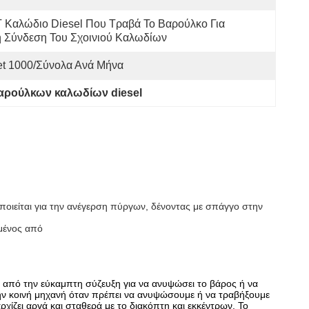
 Καλώδιο Diesel Που Τραβά Το Βαρούλκο Για 
η Σύνδεση Του Σχοινιού Καλωδίων
et 1000/σύνολα Ανά Μήνα
βαρούλκων καλωδίων diesel
ποιείται για την ανέγερση πύργων, δένοντας με σπάγγο στην
μένος από
ων από την εύκαμπτη σύζευξη για να ανυψώσει το βάρος ή να
την κοινή μηχανή όταν πρέπει να ανυψώσουμε ή να τραβήξουμε
χίζει αργά και σταθερά με το διακόπτη και εκκέντρων. Το