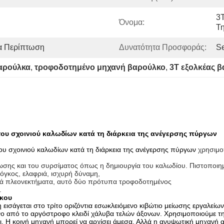
3T
Όνομα:
Τ
α Περίπτωση
Δυνατότητα Προσφοράς:
S
βαρούλκα
, 
τροφοδοτημένο μηχανή βαρούλκο
, 
3T εξολκέας 
του σχοινιού καλωδίων κατά τη διάρκεια της ανέγερσης πύργων
του σχοινιού καλωδίων κατά τη διάρκεια της ανέγερσης πύργων
χρησιμο
σης και του συρσίματος όπως η δημιουργία του καλωδίου. Πιστοποιη
 όγκος, ελαφριά, ισχυρή δύναμη,
λλά πλεονεκτήματα, αυτό δύο πρότυπα τροφοδοτημένος
.
λκου
 εισάγεται στο τρίτο οριζόντια εσωκλειόμενο κιβώτιο μείωσης εργαλεί
πανο από το αργόστροφο κλειδί χάλυβα τελών άξονων. Χρησιμοποιούμε 
 Η κοινή μηχανή μπορεί να αρχίσει άμεσα. Αλλά η ανυψωτική μηχανή αρ