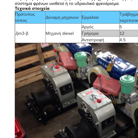
σύστημα φρένων υιοθετεί ή το υδραυλικό φρενάρισμα.
Τεχνικά στοιχεία
Πρότυπος
Τράβηγμα
Δύναμη μηχανών
Εργαλείο
τύπος
ταχύτητα
Αργός
5
Jjm3-β
Μηχανή diesel
Γρήγορα
12
Αντιστροφή
4.5