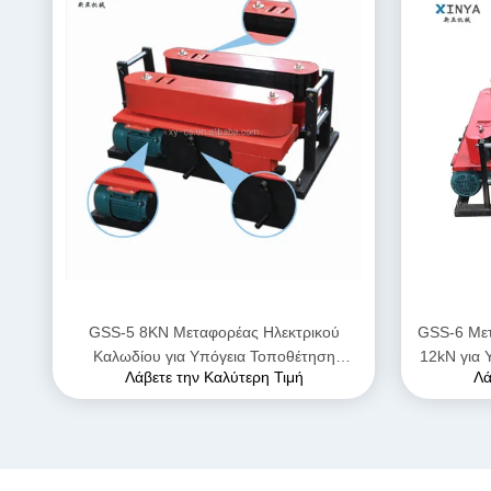
GSS-5 8KN Μεταφορέας Ηλεκτρικού
GSS-6 Μετ
Καλωδίου για Υπόγεια Τοποθέτηση
12kN για 
Λάβετε την Καλύτερη Τιμή
Λά
Καλωδίων Τροφοδοσίας