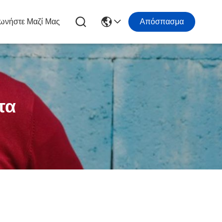
ωνήστε Μαζί Μας
Απόσπασμα
τα