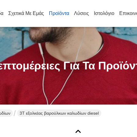
δα
Σχετικά Με Εμάς
Προϊόντα
Λύσεις
Ιστολόγιο
Επικοιν
επτομέρειες Για Τα Προϊόν
ωδίων
3T εξολκέας βαρούλκων καλωδίων diesel