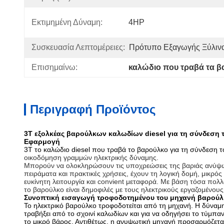
Εκτιμημένη Δύναμη:
4HP
Συσκευασία Λεπτομέρειες:
Πρότυπο Εξαγωγής Ξύλιν
Επισημαίνω:
καλώδιο που τραβά τα 
Περιγραφή Προϊόντος
3T εξολκέας βαρούλκων καλωδίων diesel για τη σύνδεση 
Εφαρμογή
3T το καλώδιο diesel που τραβά το βαρούλκο για τη σύνδεση 
οικοδόμηση γραμμών ηλεκτρικής δύναμης.
Μπορούν να ολοκληρώσουν τις υποχρεώσεις της βαριάς ανύψω
πειράματα και πρακτικές χρήσεις, έχουν τη λογική δομή, μικρός
ευκίνητη λειτουργία και convient μεταφορά. Με βάση τόσα πο
το βαρούλκο είναι δημοφιλές με τους ηλεκτρικούς εργαζομένους
Συνοπτική εισαγωγή τροφοδοτημένου του μηχανή βαρού
Το ηλεκτρικό βαρούλκο τροφοδοτείται από τη μηχανή. Η δύναμη
τραβήξει από το σχοινί καλωδίων και για να οδηγήσει το τύμ
το μικρό βάρος. Αντιθέτως, η ανυψωτική μηχανή προσαρμόζεται.