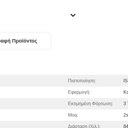
ραφή Προϊόντος
Πιστοποίηση:
I
Εφαρμογή:
Κ
Εκτιμημένη Φόρτωση:
3 
Moq:
2s
Διάσταση (χιλ.):
8