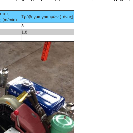
 της
Τράβηγμα γραμμών (τόνος)
ς (m/min)
3
1.8