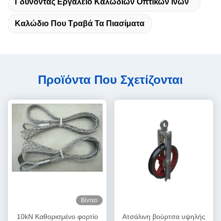
Γδύνοντας Εργαλείο Καλωδίων Οπτικών Ινών
Καλώδιο Που Τραβά Τα Πιασίματα
Προϊόντα Που Σχετίζονται
Βίντεο
10kN Καθορισμένο φορτίο
Ατσάλινη βούρτσα υψηλής