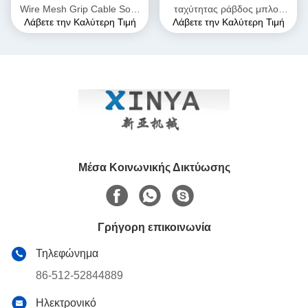
Wire Mesh Grip Cable Sock
ταχύτητας ράβδος μπλοκ
Λάβετε την Καλύτερη Τιμή
Λάβετε την Καλύτερη Τιμή
2m μήκος για 10-25mm
Προσαρμόσιμη OEM
OPGW καλώδια
χρονολόγηση σύρμα σχοινί
καλώδιο τροχαίο ράβδος
άμεσος κατασκευαστής
Μέσα Κοινωνικής Δικτύωσης
Γρήγορη επικοινωνία
Τηλεφώνημα
86-512-52844889
Ηλεκτρονικό