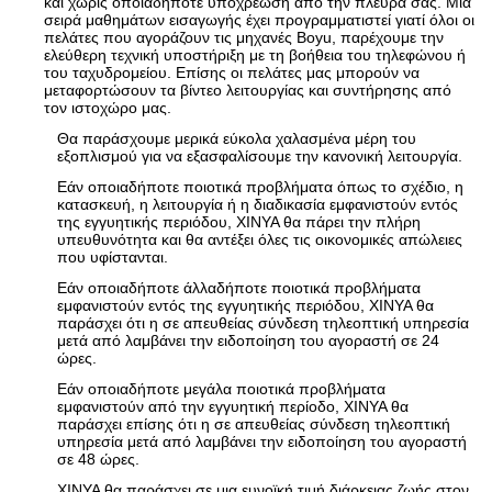
και χωρίς οποιαδήποτε υποχρέωση από την πλευρά σας. Μια
σειρά μαθημάτων εισαγωγής έχει προγραμματιστεί γιατί όλοι οι
πελάτες που αγοράζουν τις μηχανές Boyu, παρέχουμε την
ελεύθερη τεχνική υποστήριξη με τη βοήθεια του τηλεφώνου ή
του ταχυδρομείου. Επίσης οι πελάτες μας μπορούν να
μεταφορτώσουν τα βίντεο λειτουργίας και συντήρησης από
τον ιστοχώρο μας.
Θα παράσχουμε μερικά εύκολα χαλασμένα μέρη του
εξοπλισμού για να εξασφαλίσουμε την κανονική λειτουργία.
Εάν οποιαδήποτε ποιοτικά προβλήματα όπως το σχέδιο, η
κατασκευή, η λειτουργία ή η διαδικασία εμφανιστούν εντός
της εγγυητικής περιόδου, XINYA θα πάρει την πλήρη
υπευθυνότητα και θα αντέξει όλες τις οικονομικές απώλειες
που υφίστανται.
Εάν οποιαδήποτε άλλαδήποτε ποιοτικά προβλήματα
εμφανιστούν εντός της εγγυητικής περιόδου, XINYA θα
παράσχει ότι η σε απευθείας σύνδεση τηλεοπτική υπηρεσία
μετά από λαμβάνει την ειδοποίηση του αγοραστή σε 24
ώρες.
Εάν οποιαδήποτε μεγάλα ποιοτικά προβλήματα
εμφανιστούν από την εγγυητική περίοδο, XINYA θα
παράσχει επίσης ότι η σε απευθείας σύνδεση τηλεοπτική
υπηρεσία μετά από λαμβάνει την ειδοποίηση του αγοραστή
σε 48 ώρες.
XINYA θα παράσχει σε μια ευνοϊκή τιμή διάρκειας ζωής στον