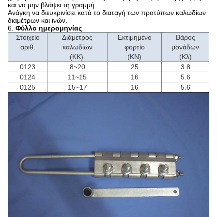
και να μην βλάψει τη γραμμή.
Ανάγκη να διευκρινίσει κατά το διαταγή των προτύπων καλωδίων
διαμέτρων και ινών.
6.
Φύλλο ημερομηνίας
Στοιχείο
Διάμετρος
Εκτιμημένο
Βάρος
αριθ.
καλωδίων
φορτίο
μονάδων
(ΚΚ).
(KN)
(Κλ)
0123
8~20
25
3.8
0124
11~15
16
5.6
0125
15~17
16
5.6