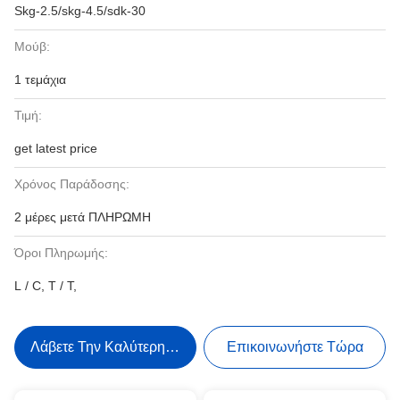
Skg-2.5/skg-4.5/sdk-30
Μούβ:
1 τεμάχια
Τιμή:
get latest price
Χρόνος Παράδοσης:
2 μέρες μετά ΠΛΗΡΩΜΗ
Όροι Πληρωμής:
L / C, T / T,
Λάβετε Την Καλύτερη Τιμή
Επικοινωνήστε Τώρα