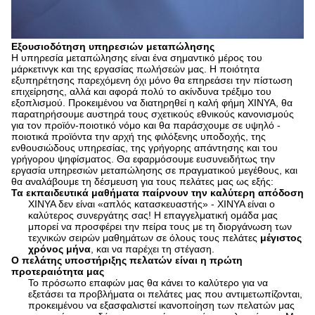
Εξουσιοδότηση υπηρεσιών μεταπώλησης
Η υπηρεσία μεταπώλησης είναι ένα σημαντικό μέρος του
μάρκετινγκ και της εργασίας πωλήσεών μας. Η ποιότητα
εξυπηρέτησης παρεχόμενη όχι μόνο θα επηρεάσει την πίστωση
επιχείρησης, αλλά και αφορά πολύ το ακίνδυνα τρέξιμο του
εξοπλισμού. Προκειμένου να διατηρηθεί η καλή φήμη XINYA, θα
παρατηρήσουμε αυστηρά τους σχετικούς εθνικούς κανονισμούς
για τον προϊόν-ποιοτικό νόμο και θα παράσχουμε σε υψηλό -
ποιοτικά προϊόντα την αρχή της φιλόξενης υποδοχής, της
ενθουσιώδους υπηρεσίας, της γρήγορης απάντησης και του
γρήγορου ψηφίσματος. Θα εφαρμόσουμε ευσυνειδήτως την
εργασία υπηρεσιών μεταπώλησης σε πραγματικού μεγέθους, και
θα αναλάβουμε τη δέσμευση για τους πελάτες μας ως εξής:
Τα εκπαιδευτικά μαθήματα παίρνουν την καλύτερη απόδοση
XINYA δεν είναι «απλός κατασκευαστής» - XINYA είναι ο
καλύτερος συνεργάτης σας! Η επαγγελματική ομάδα μας
μπορεί να προσφέρει την πείρα τους με τη διοργάνωση των
τεχνικών σειρών μαθημάτων σε όλους τους πελάτες
μέγιστος
χρόνος μήνα
, και να παρέχει τη στέγαση.
Ο πελάτης υποστήριξης πελατών είναι η πρώτη
προτεραιότητα μας
Το πρόσωπο επαφών μας θα κάνει το καλύτερο για να
εξετάσει τα προβλήματα οι πελάτες μας που αντιμετωπίζονται,
προκειμένου να εξασφαλιστεί ικανοποίηση των πελατών μας