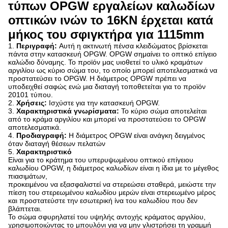
τύπων OPGW εργαλείων καλωδίων
οπτικών ινών το 16KN έρχεται κατά
μήκος του σφιγκτήρα για 1115mm
1.
Περιγραφή:
Αυτή η ακτινωτή πένσα κλειδώματος βρίσκεται
πάντα στην κατασκευή OPGW. OPGW σημαίνει το οπτικό επίγειο
καλώδιο δύναμης. Το προϊόν μας υιοθετεί το υλικό κραμάτων
αργιλίου ως κύριο σώμα του, το οποίο μπορεί αποτελεσματικά να
προστατεύσει το OPGW. Η διάμετρος OPGW πρέπει να
υποδειχθεί σαφώς ενώ μια διαταγή τοποθετείται για το προϊόν
20101 τύπου.
2.
Χρήσεις:
Ισχύστε για την κατασκευή OPGW.
3.
Χαρακτηριστικά γνωρίσματα:
Το κύριο σώμα αποτελείται
από το κράμα αργιλίου και μπορεί να προστατεύσει το OPGW
αποτελεσματικά.
4.
Προδιαγραφή:
Η διάμετρος OPGW είναι ανάγκη δειγμένος
όταν διαταγή θέσεων πελατών
5.
Χαρακτηριστικό
Είναι για το κράτημα του υπερυψωμένου οπτικού επίγειου
καλωδίου OPGW, η διάμετρος καλωδίων είναι η ίδια με το μέγεθος
πιασιμάτων,
προκειμένου να εξασφαλιστεί να στερεώσει σταθερά, μειώστε την
πίεση του στερεωμένου καλωδίου μερών είναι στερεωμένο μέρος
και προστατεύστε την εσωτερική ίνα του καλωδίου που δεν
βλάπτεται.
Το σώμα σφυρηλατεί του υψηλής αντοχής κράματος αργιλίου,
χρησιμοποιώντας το μπουλόνι για να μην γλιστρήσει τη γραμμή