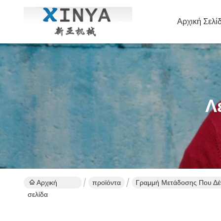
Αρχική Σελί
Λ
Αρχική
προϊόντα
Γραμμή Μετάδοσης Που Δέν
σελίδα