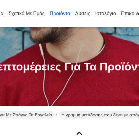
δα
Σχετικά Με Εμάς
Προϊόντα
Λύσεις
Ιστολόγιο
Επικοιν
επτομέρειες Για Τα Προϊόν
ει Με Σπάγγο Τα Εργαλεία
Η γραμμή μετάδοσης που δένει με σπάγγ
σφιγκτήρα