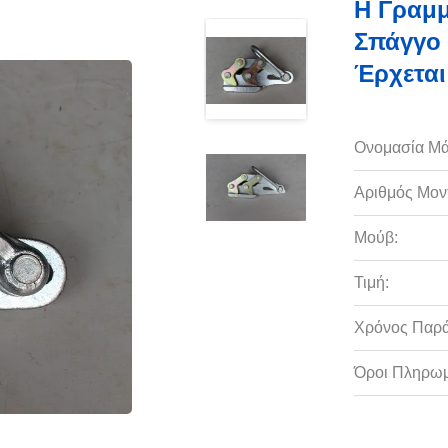
Η Γραμμ
Σπάγγο 
Έρχεται
Ονομασία Μά
Αριθμός Μον
Μούβ:
Τιμή:
Χρόνος Παρ
Όροι Πληρωμ