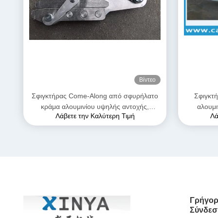
Βίντεο
Σφιγκτήρας Come-Along από σφυρήλατο
Σφιγκτ
κράμα αλουμινίου υψηλής αντοχής,
αλουμ
Λάβετε την Καλύτερη Τιμή
Λά
μέγιστου ανοίγματος 28mm, με ανθεκτική
γραμμής μ
στη διάβρωση κατασκευή για αγωγούς
AAAC
Γρήγορ
Σύνδεσ