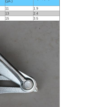
(χιλ.)
11
1.9
13
2.4
15
3.5