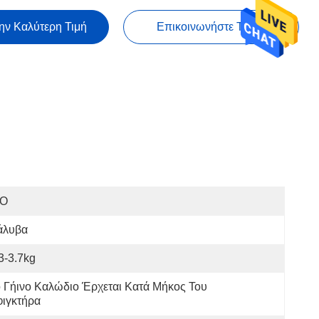
ην Καλύτερη Τιμή
Επικοινωνήστε Τώρα
SO
άλυβα
3-3.7kg
 Γήινο Καλώδιο Έρχεται Κατά Μήκος Του 
φιγκτήρα