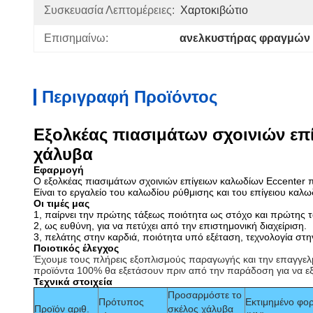
Συσκευασία Λεπτομέρειες:
Χαρτοκιβώτιο
Επισημαίνω:
ανελκυστήρας φραγμών 
Περιγραφή Προϊόντος
Εξολκέας πιασιμάτων σχοινιών επ
χάλυβα
Εφαρμογή
Ο εξολκέας πιασιμάτων σχοινιών επίγειων καλωδίων Eccenter π
Είναι το εργαλείο του καλωδίου ρύθμισης και του επίγειου καλ
Οι τιμές μας
1, παίρνει την πρώτης τάξεως ποιότητα ως στόχο και πρώτης 
2, ως ευθύνη, για να πετύχει από την επιστημονική διαχείριση.
3, πελάτης στην καρδιά, ποιότητα υπό εξέταση, τεχνολογία στ
Ποιοτικός έλεγχος
Έχουμε τους πλήρεις εξοπλισμούς παραγωγής και την επαγγελ
προϊόντα 100% θα εξετάσουν πριν από την παράδοση για να ε
Τεχνικά στοιχεία
Προσαρμόστε το
Πρότυπος
Εκτιμημένο φορ
Προϊόν αριθ.
σκέλος χάλυβα