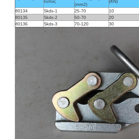
τύπος
(KN)
(mm2)
80134
Skds-1
25-70
10
80135
Skds-2
50-70
20
80136
Skds-3
70-120
30