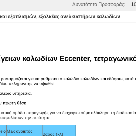
Δυνατότητα Προσφοράς:
10
και εξοπλισμών
, 
εξολκέας ανελκυστήρων καλωδίων
ίγειων καλωδίων Eccenter, τετραγωνικ
ροσαρμόζεται για να ρυθμίσει το καλώδιο καλωδίων και εδάφους κατά 
ωδίου σκλήρυνσης να υψωθεί.
τάξεως υπηρεσία.
ην πρώτη θέση.
ματική ομάδα παραγωγής για να διαχειριστούμε ολόκληρη τη διαδικασ
ξασφαλίσουν την ποιότητα.
τίο
Max ανοικτός
Βάρος (κλ)