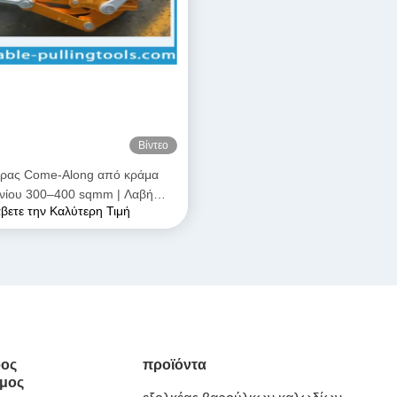
Βίντεο
ήρας Come-Along από κράμα
ινίου 300–400 sqmm | Λαβή
βετε την Καλύτερη Τιμή
εταφοράς για αγωγούς ACSR &
AAAC
ος
προϊόντα
μος