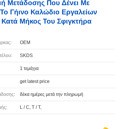
ή Μετάδοσης Που Δένει Με
Το Γήινο Καλώδιο Εργαλείων
 Κατά Μήκος Του Σφιγκτήρα
ρκας:
OEM
τέλου:
SKDS
1 τεμάχια
get latest price
άδοσης:
δέκα ημέρες μετά την πληρωμή
ής:
L / C, T / T,