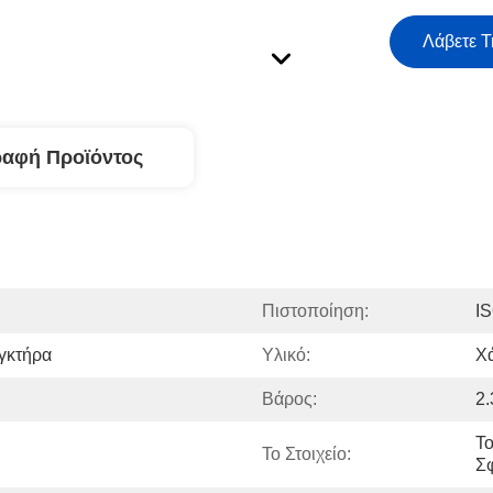
Λάβετε Τ
ραφή Προϊόντος
Πιστοποίηση:
I
γκτήρα
Υλικό:
Χ
Βάρος:
2.
Το
Το Στοιχείο:
Σ