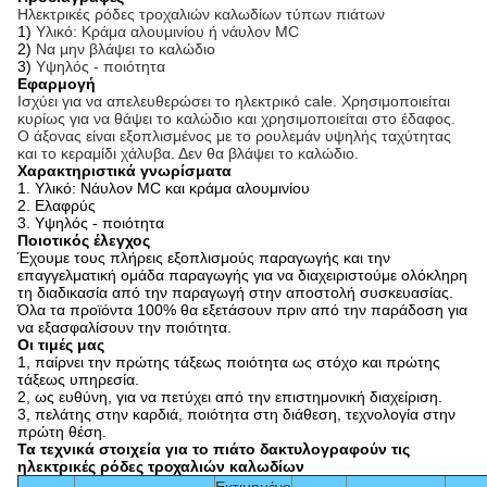
Ηλεκτρικές ρόδες τροχαλιών καλωδίων τύπων πιάτων
1)
Υλικό: Κράμα αλουμινίου ή νάυλον MC
2)
Να μην βλάψει το καλώδιο
3)
Υψηλός - ποιότητα
Εφαρμογή
Ισχύει για να απελευθερώσει το ηλεκτρικό cale. Χρησιμοποιείται
κυρίως για να θάψει το καλώδιο και χρησιμοποιείται στο έδαφος.
Ο άξονας είναι εξοπλισμένος με το ρουλεμάν υψηλής ταχύτητας
και το κεραμίδι χάλυβα. Δεν θα βλάψει το καλώδιο.
Χαρακτηριστικά γνωρίσματα
1.
Υλικό: Νάυλον MC και κράμα αλουμινίου
2.
Ελαφρύς
3.
Υψηλός - ποιότητα
Ποιοτικός έλεγχος
Έχουμε τους πλήρεις εξοπλισμούς παραγωγής και την
επαγγελματική ομάδα παραγωγής για να διαχειριστούμε ολόκληρη
τη διαδικασία από την παραγωγή στην αποστολή συσκευασίας.
Όλα τα προϊόντα 100% θα εξετάσουν πριν από την παράδοση για
να εξασφαλίσουν την ποιότητα.
Οι τιμές μας
1, παίρνει την πρώτης τάξεως ποιότητα ως στόχο και πρώτης
τάξεως υπηρεσία.
2, ως ευθύνη, για να πετύχει από την επιστημονική διαχείριση.
3, πελάτης στην καρδιά, ποιότητα στη διάθεση, τεχνολογία στην
πρώτη θέση.
Τα τεχνικά στοιχεία για το πιάτο δακτυλογραφούν τις
ηλεκτρικές ρόδες τροχαλιών καλωδίων