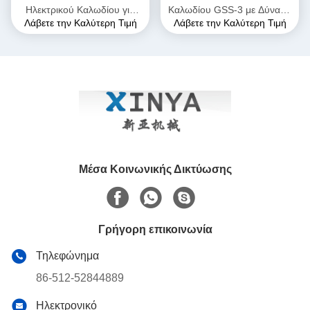
Ηλεκτρικού Καλωδίου για
Καλωδίου GSS-3 με Δύναμη
Λάβετε την Καλύτερη Τιμή
Λάβετε την Καλύτερη Τιμή
Υπόγεια Εγκατάσταση
Έλξης 7kN, Πιστοποιημένη
Καλωδίων
CE & Συμπαγής Σχεδιασμός
για Εγκατάσταση Υπόγειων
Καλωδίων Ισχύος
Μέσα Κοινωνικής Δικτύωσης
Γρήγορη επικοινωνία
Τηλεφώνημα
86-512-52844889
Ηλεκτρονικό