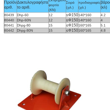
Εκτιμημένο
Προϊόν
Δακτυλογραφήστε
βάρο
Σειρά
προδιαγραφές
φορτίο
αριθ.
το αριθ.
(κλ)
(χιλ.)
(χιλ.)
(KN)
≤Φ150
80439
Dhp-60
12
140*160
4.2
≤Φ150
80440
Dhp-60N
12
140*160
4
≤Φ150
80441
Dhpg-80
15
160*165
5.1
≤Φ150
80442
Dhpg-80N
15
160*165
4.8