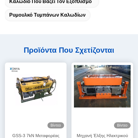
Καλώδιο Που Βάζει Τον Εξοπλισμό
Ρυμουλκό Τυμπάνων Καλωδίων
Προϊόντα Που Σχετίζονται
Βίντεο
Βίντεο
GSS-3 7kN Μεταφορέας
Μηχανή Έλξης Ηλεκτρικού