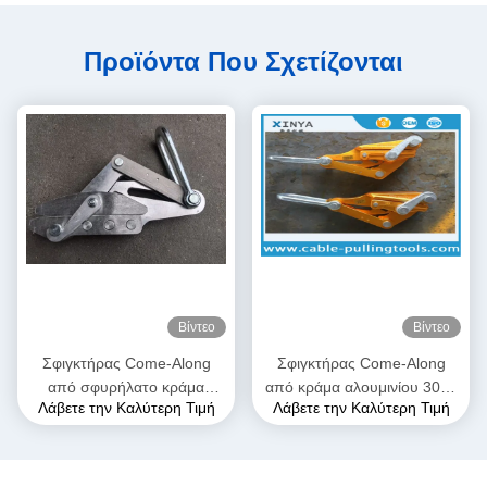
Προϊόντα Που Σχετίζονται
Βίντεο
Βίντεο
Σφιγκτήρας Come-Along
Σφιγκτήρας Come-Along
από σφυρήλατο κράμα
από κράμα αλουμινίου 300–
Λάβετε την Καλύτερη Τιμή
Λάβετε την Καλύτερη Τιμή
αλουμινίου υψηλής αντοχής,
400 sqmm | Λαβή γραμμής
μέγιστου ανοίγματος 28mm,
μεταφοράς για αγωγούς
με ανθεκτική στη διάβρωση
ACSR & AAAC
κατασκευή για αγωγούς