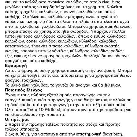
για, και το καλώδιο/το σχοινί/το καλώδιο, το οποίο είναι ένας
μεγάλος τρόπος να κερδηθεί χρόνος και τα χρήματα. Καλείται
επίσης τροχαλίες καλωδίων, sheaves καλωδίων και ούτω
καθεξής. Ο κύλινδρος καλωδίων μας φιαγμένος συχνά από
νάυλον και αλουμίνιο δύο τα υλικά, το πλαίσιο αποτελείται συχνά
από το χάλυβα και γαλβανίζεται. Μπορεί να χρησιμοποιηθεί ενιαίο,
μπορεί επίσης να χρησιμοποιηθεί σωρηδόν. Υπάρχουν πολλοί
τύποι για τους κυλίνδρους καλωδίων, όπως ο ευθύς κύλινδρος
καλωδίων, coner κύλινδροι καλωδίων, κύλινδροι καλωδίων
καταπακτών, sheaves σίτισης καλωδίων, κύλινδροι σωστής
γωνίας, sheaves τύπων γάντζων, κύλινδρος καλωδίων ροδών
τζιν, ενιαίος sheave φραγμός τροχαλιών, διπλός/δίδυμος sheave
φραγμός και ούτω καθεξής.
Εφαρμογή
Αυτός ο φραγμός puley χρησιμοποιείται για την ανύψωση. Μπορεί
να χρησιμοποιηθεί σε ενιαίο, μπορεί επίσης να χρησιμοποιηθεί ως
φραγμοί τροχαλιών.
Το υλικό είναι χάλυβας, το γάντζο θα άνοιγαν και θα έκλειναν.
Ποιοτικός έλεγχος
Έχουμε τους πλήρεις εξοπλισμούς παραγωγής και την
επαγγελματική ομάδα παραγωγής για να διαχειριστούμε ολόκληρη
τη διαδικασία από την παραγωγή στην αποστολή συσκευασίας.
Όλα τα προϊόντα 100% θα εξετάσουν πριν από την παράδοση για
να εξασφαλίσουν την ποιότητα.
Οι τιμές μας
1 πάρτε την πρώτης τάξεως ποιότητα ως στόχο και πρώτης
τάξεως υπηρεσία.
2 ως ευθύνη, για να πετύχει από την επιστημονική διαχείριση.