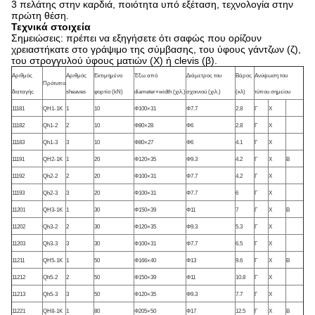
3 πελάτης στην καρδιά, ποιότητα υπό εξέταση, τεχνολογία στην
πρώτη θέση.
Τεχνικά στοιχεία
Σημειώσεις: πρέπει να εξηγήσετε ότι σαφώς που ορίζουν
χρειαστήκατε στο γράψιμο της σύμβασης, του ύφους γάντζων (ζ),
του στρογγυλού ύφους ματιών (Χ) ή clevis (β).
Αριθμός
Αριθμός
Εκτιμημένο
Έξω από
Διάμετρος του
Βάρος
Ανύψωση του
Πρότυπο
διαταγής
sheaves
φορτίο (kN)
diameter×width (χιλ.)
σχοινιού (χιλ.)
(κλ)
τύπου σημείου
11181
QH1-1K
1
10
Φ100×31
Φ7.7
2.8
Γ
Χ
11182
Qh1-2
2
10
Φ80×28
Φ6
2.8
Γ
Χ
11183
Qh1-3
3
10
Φ80×27
Φ6
4.1
Γ
Χ
11191
QH2-1K
1
20
Φ120×35
Φ9.3
4.2
Γ
Χ
Β
11192
Qh2-2
2
20
Φ100×31
Φ7.7
4.2
Γ
Χ
11193
Qh2-3
3
20
Φ100×31
Φ7.7
6
Γ
Χ
11201
QH3-1K
1
30
Φ150×39
Φ11
7
Γ
Χ
Β
11202
Qh3-2
2
30
Φ120×35
Φ9.3
5.3
Γ
Χ
11203
Qh3-3
3
30
Φ100×31
Φ7.7
6.5
Γ
Χ
11211
QH5-1K
1
50
Φ166×40
Φ13
9.6
Γ
Χ
Β
11212
Qh5-2
2
50
Φ150×39
Φ11
10.8
Γ
Χ
11213
Qh5-3
3
50
Φ120×35
Φ9.3
7.7
Γ
Χ
11221
QH8-1K
1
80
Φ205×50
Φ17
12.5
Γ
Χ
Β