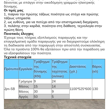
δένοντας με σπάγγο στην οικοδόμηση γραμμών ηλεκτρικής
δύναμης.
Οι τιμές μας
1, παίρνει την πρώτης τάξεως ποιότητα ως στόχο και πρώτης
τάξεως υπηρεσία.
2, ως ευθύνη, για να πετύχει από την επιστημονική διαχείριση.
3, πελάτης στην καρδιά, ποιότητα στη διάθεση, τεχνολογία στην
πρώτη θέση.
Ποιοτικός έλεγχος
Έχουμε τους πλήρεις εξοπλισμούς παραγωγής και την
επαγγελματική ομάδα παραγωγής για να διαχειριστούμε ολόκληρη
τη διαδικασία από την παραγωγή στην αποστολή συσκευασίας.
Όλα τα προϊόντα 100% θα εξετάσουν πριν από την παράδοση για
να εξασφαλίσουν την ποιότητα.
Τεχνικά στοιχεία
Τράβηγμα
Τράβηγμα
της
της
Διαστάσεις
Βάρος
Πρότυπο
Εργαλείο
δύναμης
ταχύτητας
(χιλ.)
(κλ)
(KN)
(m/min)
Γρήγορα
9
24
Μέσος
15
14
Jjm-5B
1100*525*600
130
Μέσος
30
9
Αργός
50
5