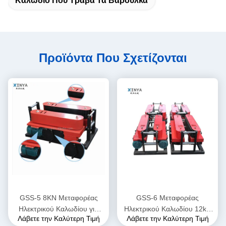
Καλώδιο Που Τραβά Τα Βαρούλκα
Προϊόντα Που Σχετίζονται
GSS-5 8KN Μεταφορέας
GSS-6 Μεταφορέας
Ηλεκτρικού Καλωδίου για
Ηλεκτρικού Καλωδίου 12kN
Λάβετε την Καλύτερη Τιμή
Λάβετε την Καλύτερη Τιμή
Υπόγεια Τοποθέτηση
για Υπόγεια Τοποθέτηση