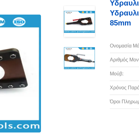
Υδραυλι
Υδραυλι
85mm
Ονομασία Μά
Αριθμός Μον
Μούβ:
Χρόνος Παρ
Όροι Πληρωμ