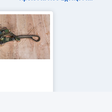
ο 16–32 mm με σφιγκτήρα με
τα έλξης 3Τ για εγκατάσταση
βετε την Καλύτερη Τιμή
ηλεκτρικού αγωγού