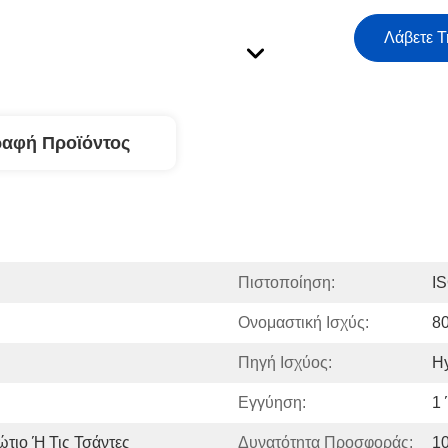
Λάβετε Τ
ραφή Προϊόντος
Πιστοποίηση:
I
Ονομαστική Ισχύς:
8
Πηγή Ισχύος:
Hy
Εγγύηση:
1
τιο Ή Τις Τσάντες
Δυνατότητα Προσφοράς:
10