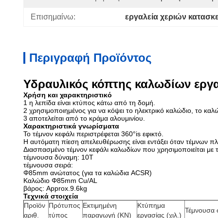
Επισημαίνω:
εργαλεία χεριών κατασκ
Περιγραφή Προϊόντος
Υδραυλικός κόπτης καλωδίων εργα
Χρήση και χαρακτηριστικό
1 η λεπίδα είναι κτύπος κάτω από τη δομή.
2 χρησιμοποιημένος για να κόψει το ηλεκτρικό καλώδιο, το καλ
3 αποτελείται από το κράμα αλουμινίου.
Χαρακτηριστικά γνωρίσματα
Το τέμνον κεφάλι περιστρέφεται 360°is εφικτό.
Η αυτόματη πίεση απελευθέρωσης είναι εντάξει όταν τέμνων π
Διασπασμένο τέμνον κεφάλι καλωδίων που χρησιμοποιείται με 
τέμνουσα δύναμη: 10T
τέμνουσα σειρά:
Φ85mm ανώτατος (για τα καλώδια ACSR)
Καλώδιο Φ85mm Cu/AL
βάρος: Approx.9.6kg
Τεχνικά στοιχεία
Προϊόν
Πρότυπος
Εκτιμημένη
Κτύπημα
Τέμνουσα 
αριθ.
τύπος
παραγωγή (KN)
εργασίας (χιλ.)