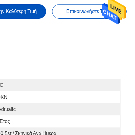
ην Καλύτερη Τιμή
Επικοινωνήστε Τώρα
SO
0KN
drualic
 Έτος
0 Σετ / Σκηνικά Ανά Ημέρα