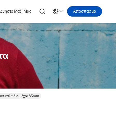
ωνήστε Μαζί Μας
Απόσπασμα
τα
νον καλώδιο μέχρι 85mm