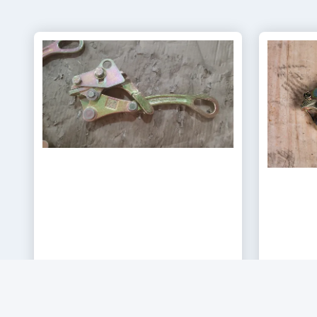
Σφιγκτήρας καλωδίου βαρέως τύπου 3T
Καλώδι
με ονομαστικό φορτίο 30 kN για αγωγούς
ικανότη
Λάβετε την Καλύτερη Τιμή
Λά
16–32mm από χάλυβα υψηλής αντοχής