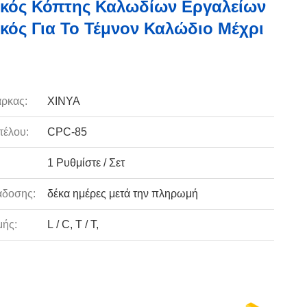
κός Κόπτης Καλωδίων Εργαλείων
κός Για Το Τέμνον Καλώδιο Μέχρι
ρκας:
XINYA
τέλου:
CPC-85
1 Ρυθμίστε / Σετ
άδοσης:
δέκα ημέρες μετά την πληρωμή
ής:
L / C, T / T,