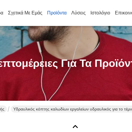
δα
Σχετικά Με Εμάς
Προϊόντα
Λύσεις
Ιστολόγιο
Επικοιν
επτομέρειες Για Τα Προϊόν
υής
Υδραυλικός κόπτης καλωδίων εργαλείων υδραυλικός για το τέμ