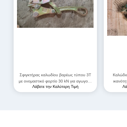
Σφιγκτήρας καλωδίου βαρέως τύπου 3T
Καλώδι
με ονομαστικό φορτίο 30 kN για αγωγούς
ικανότη
Λάβετε την Καλύτερη Τιμή
Λά
16–32mm από χάλυβα υψηλής αντοχής