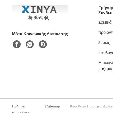
Γρήγορ
Σύνδεσ
Σχετικά
προϊόντ
Μέσα Κοινωνικής Δικτύωσης
λύσεις
Ιστολόγ
Επικοι
μαζί μα
Πολιτική
|
Sitemap
Κίνα Καλό Ποιότητα εξολκ
απορρήτου