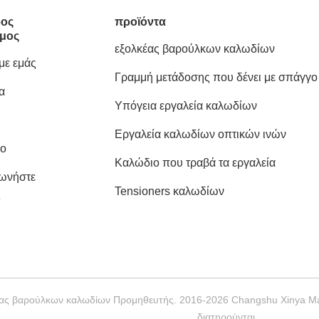
ος
προϊόντα
μος
εξολκέας βαρούλκων καλωδίων
 με εμάς
Γραμμή μετάδοσης που δένει με σπάγγο
α
εργαλεία
Υπόγεια εργαλεία καλωδίων
Εργαλεία καλωδίων οπτικών ινών
ιο
Καλώδιο που τραβά τα εργαλεία
νωνήστε
Tensioners καλωδίων
ς
έας βαρούλκων καλωδίων Προμηθευτής. 2016-2026 Changshu Xinya Mach
διατηρούνται.