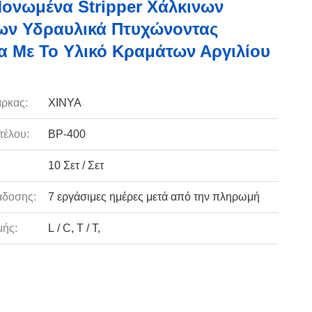
ονωμένα Stripper Χάλκινων
ων Υδραυλικά Πτυχώνοντας
α Με Το Υλικό Κραμάτων Αργιλίου
ρκας:
XINYA
τέλου:
BP-400
10 Σετ / Σετ
άδοσης:
7 εργάσιμες ημέρες μετά από την πληρωμή
ής:
L / C, T / T,