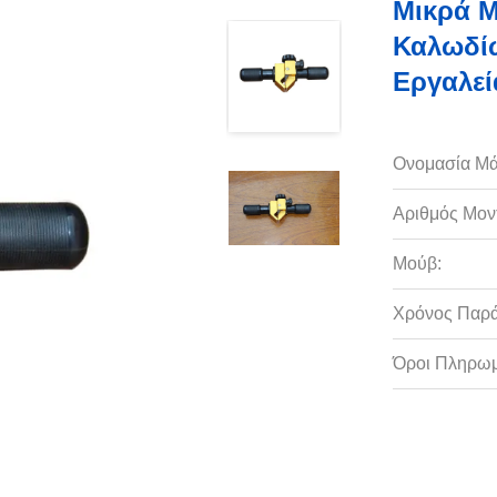
Μικρά Μ
Καλωδί
Εργαλεί
Ονομασία Μά
Αριθμός Μον
Μούβ:
Χρόνος Παρ
Όροι Πληρωμ