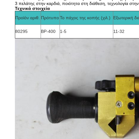
3 πελάτης στην καρδιά, ποιότητα στη διάθεση, τεχνολογία στη
Τεχνικά στοιχεία
Προϊόν αριθ.
Πρότυπο
Το πάχος της κοπής (χιλ.)
Εξωτερική δι
80295
BP-400
1-5
11-32