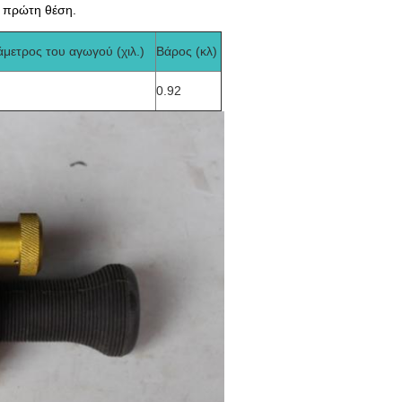
ν πρώτη θέση.
άμετρος του αγωγού (χιλ.)
Βάρος (κλ)
0.92