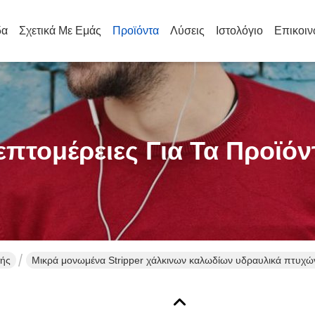
δα
Σχετικά Με Εμάς
Προϊόντα
Λύσεις
Ιστολόγιο
Επικοιν
επτομέρειες Για Τα Προϊόν
υής
Μικρά μονωμένα Stripper χάλκινων καλωδίων υδραυλικά πτυχών