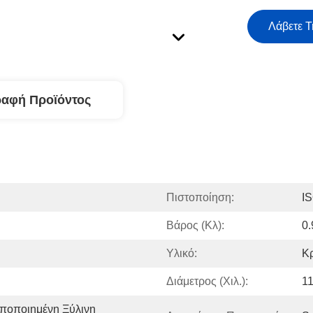
Λάβετε Τ
ραφή Προϊόντος
Πιστοποίηση:
I
Βάρος (κλ):
0.
Υλικό:
Κ
Διάμετρος (χιλ.):
11
ποποιημένη Ξύλινη 