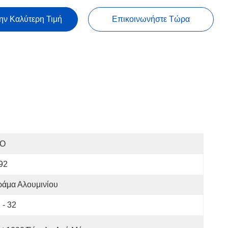
ην Καλύτερη Τιμή
Επικοινωνήστε Τώρα
SO
92
ράμα Αλουμινίου
 - 32