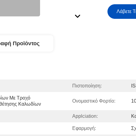
Λάβετε Τ
ραφή Προϊόντος
Πιστοποίηση:
I
ίων Με Τροχό 
Ονομαστικό Φορτίο:
1
οθέτησης Καλωδίων
Applciation:
Κα
Εφαρμογή:
Σ