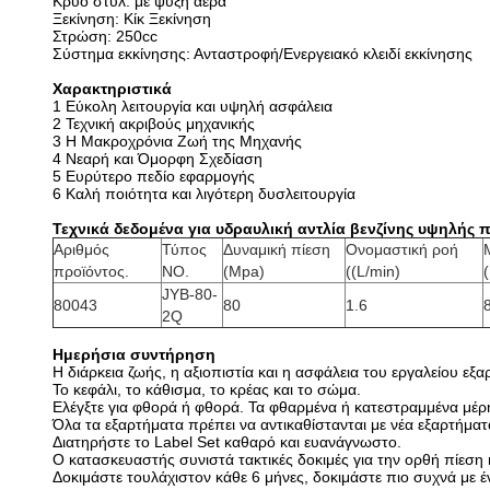
Κρύο στυλ: με ψύξη αέρα
Ξεκίνηση: Κίκ Ξεκίνηση
Στρώση: 250cc
Σύστημα εκκίνησης: Ανταστροφή/Ενεργειακό κλειδί εκκίνησης
Χαρακτηριστικά
1 Εύκολη λειτουργία και υψηλή ασφάλεια
2 Τεχνική ακριβούς μηχανικής
3 Η Μακροχρόνια Ζωή της Μηχανής
4 Νεαρή και Όμορφη Σχεδίαση
5 Ευρύτερο πεδίο εφαρμογής
6 Καλή ποιότητα και λιγότερη δυσλειτουργία
Τεχνικά δεδομένα για υδραυλική αντλία βενζίνης υψηλής 
Αριθμός
Τύπος
Δυναμική πίεση
Ονομαστική ροή
προϊόντος.
NO.
(Mpa)
((L/min)
JYB-80-
80043
80
1.6
2Q
Ημερήσια συντήρηση
Η διάρκεια ζωής, η αξιοπιστία και η ασφάλεια του εργαλείου ε
Το κεφάλι, το κάθισμα, το κρέας και το σώμα.
Ελέγξτε για φθορά ή φθορά. Τα φθαρμένα ή κατεστραμμένα μέρη 
Όλα τα εξαρτήματα πρέπει να αντικαθίστανται με νέα εξαρτήμα
Διατηρήστε το Label Set καθαρό και ευανάγνωστο.
Ο κατασκευαστής συνιστά τακτικές δοκιμές για την ορθή πίεση κ
Δοκιμάστε τουλάχιστον κάθε 6 μήνες, δοκιμάστε πιο συχνά με 