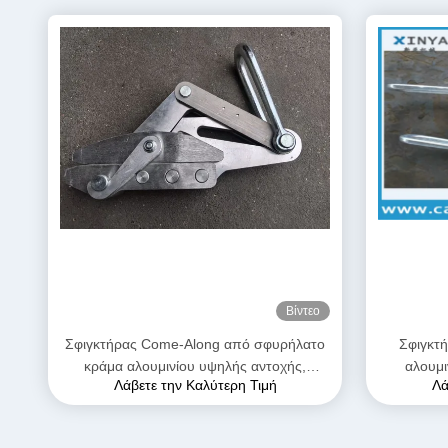
Βίντεο
Σφιγκτήρας Come-Along από σφυρήλατο
Σφιγκτ
κράμα αλουμινίου υψηλής αντοχής,
αλουμ
Λάβετε την Καλύτερη Τιμή
Λά
μέγιστου ανοίγματος 28mm, με ανθεκτική
γραμμής μ
στη διάβρωση κατασκευή για αγωγούς
AAAC