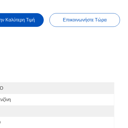
ην Καλύτερη Τιμή
Επικοινωνήστε Τώρα
SO
νζίνη
0