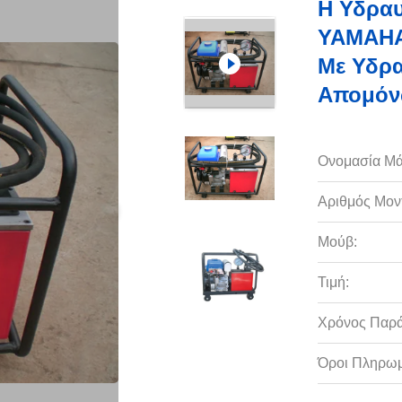
Η Υδραυ
YAMAHA 
Με Υδρα
Απομόν
Ονομασία Μά
Αριθμός Μον
Μούβ:
Τιμή:
Χρόνος Παρ
Όροι Πληρωμ