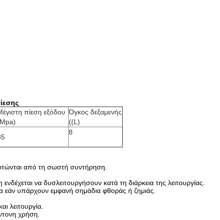
πίεσης
Μέγιστη πίεση εξόδου
Όγκος δεξαμενής
(Mpa)
((L)
8
85
ξαρτώνται από τη σωστή συντήρηση.
ενδέχεται να δυσλειτουργήσουν κατά τη διάρκεια της λειτουργίας.
τα εάν υπάρχουν εμφανή σημάδια φθοράς ή ζημιάς.
αι λειτουργία.
έντονη χρήση.