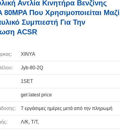
λική Αντλία Κινητήρα Βενζίνης
80MPA Που Χρησιμοποιείται Μαζί
υλικό Συμπιεστή Για Την
ωση ACSR
ρκας:
XINYA
τέλου:
Jyb-80-2Q
1SET
get latest price
άδοσης:
7 εργάσιμες ημέρες μετά από την πληρωμή
ής:
Λ/Κ, Τ/Τ,