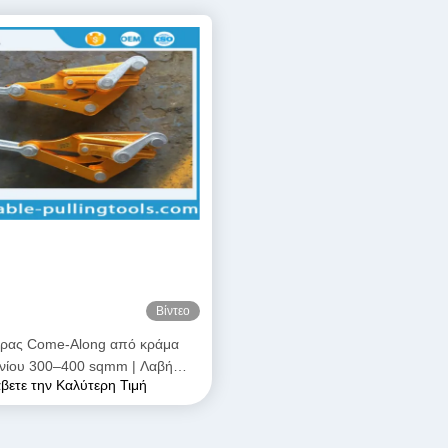
Βίντεο
ήρας Come-Along από κράμα
ινίου 300–400 sqmm | Λαβή
βετε την Καλύτερη Τιμή
εταφοράς για αγωγούς ACSR &
AAAC