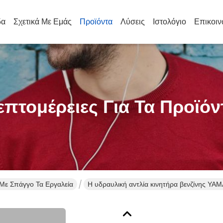
δα
Σχετικά Με Εμάς
Προϊόντα
Λύσεις
Ιστολόγιο
Επικοιν
επτομέρειες Για Τα Προϊόν
Με Σπάγγο Τα Εργαλεία
Η υδραυλική αντλία κινητήρα βενζίνης YA
συμπιεστή για την απομόνωση ACSR