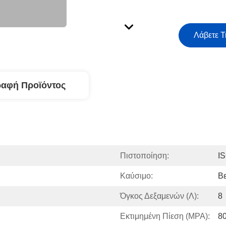
Λάβετε Τ
ραφή Προϊόντος
Πιστοποίηση:
I
Καύσιμο:
Βε
Όγκος Δεξαμενών (Λ):
8
Εκτιμημένη Πίεση (MPA):
8