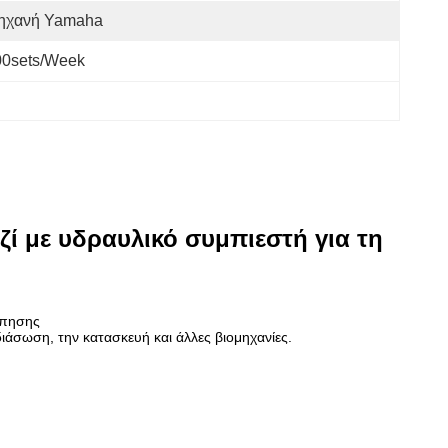
ηχανή Yamaha
00sets/week
ζί με υδραυλικό συμπιεστή για τη
ύπησης
διάσωση, την κατασκευή και άλλες βιομηχανίες.