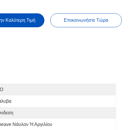
ην Καλύτερη Τιμή
Επικοινωνήστε Τώρα
SO
άλυβα
ύνδεση
heave Νάυλον Ή Αργιλίου