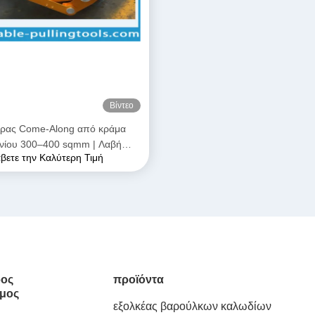
Βίντεο
ήρας Come-Along από κράμα
ινίου 300–400 sqmm | Λαβή
βετε την Καλύτερη Τιμή
εταφοράς για αγωγούς ACSR &
AAAC
ος
προϊόντα
μος
εξολκέας βαρούλκων καλωδίων