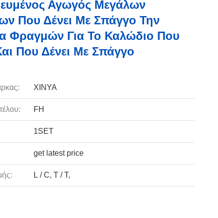
ευμένος Αγωγός Μεγάλων
ων Που Δένει Με Σπάγγο Την
α Φραγμών Για Το Καλώδιο Που
αι Που Δένει Με Σπάγγο
ρκας:
XINYA
τέλου:
FH
1SET
get latest price
ής:
L / C, T / T,