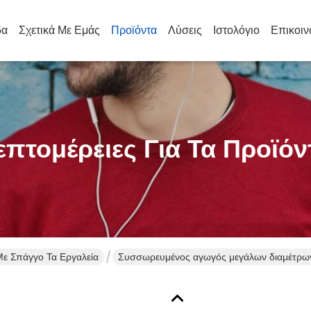
δα
Σχετικά Με Εμάς
Προϊόντα
Λύσεις
Ιστολόγιο
Επικοιν
επτομέρειες Για Τα Προϊόν
Με Σπάγγο Τα Εργαλεία
Συσσωρευμένος αγωγός μεγάλων διαμέτρων 
που τραβά και που δένει με σπάγγο