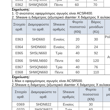
0362
SHWQN508
Πέντε
60
70
Σημείωση:
1.
Ο ανώτατος εφαρμόσιμος αγωγός είναι ACSR400.
2. Sheave η διάμετρος (εξωτερικό diamter Χ διάμετρος Χ αυλακ
Φορτίο
Βάρος
Στοιχείο
Διαμορφώστε
Sheave
ποσοστού
μονάδων
αριθ.
το αριθ.
αριθμός
(KN)
(Κλ)
Ρόδ
0363
SHD660
Ενιαίος
20
30
0364
SHDN660
Ενιαίος
20
24
0365
SHSLN660
Τρία
40
92
Α
0366
SHWLN660
Πέντε
60
120
0367
SHSQN660
Τρία
40
76
0368
SHWQN660
Πέντε
60
110
Σημείωση:
1.Max ο εφαρμόσιμος αγωγός είναι ACSR500.
2.Sheave η διάμετρος (εξωτερικό diamter Χ διάμετρος Χ αυλακι
Φορτίο
Στοιχείο
Διαμορφώστε το
Sheave
ποσοστού
μ
αριθ.
αριθ.
αριθμός
(KN)
0369
SHDN822
Ενιαίος
30
0370
SHSQN822
Τρία
60