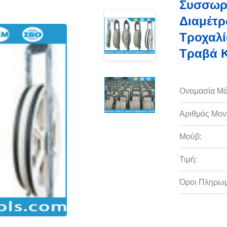
Συσσωρ
Διαμέτρ
Τροχαλί
Τραβά Κ
Ονομασία Μά
Αριθμός Μον
Μούβ:
Τιμή:
Όροι Πληρωμ