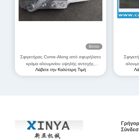
Βίντεο
Σφιγκτήρας Come-Along από σφυρήλατο
Σφιγκτ
κράμα αλουμινίου υψηλής αντοχής,
αλουμ
Λάβετε την Καλύτερη Τιμή
Λά
μέγιστου ανοίγματος 28mm, με ανθεκτική
γραμμής μ
στη διάβρωση κατασκευή για αγωγούς
AAAC
Γρήγορ
Σύνδεσ