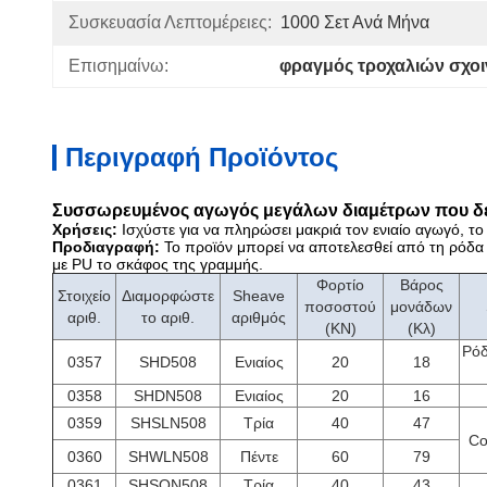
Συσκευασία Λεπτομέρειες:
1000 Σετ Ανά Μήνα
Επισημαίνω:
φραγμός τροχαλιών σχο
Περιγραφή Προϊόντος
Συσσωρευμένος αγωγός μεγάλων διαμέτρων που δένε
Χρήσεις:
Ισχύστε για να πληρώσει μακριά τον ενιαίο αγωγό,
Προδιαγραφή:
Το προϊόν μπορεί να αποτελεσθεί από τη ρόδα 
με PU το σκάφος της γραμμής.
Φορτίο
Βάρος
Στοιχείο
Διαμορφώστε
Sheave
ποσοστού
μονάδων
αριθ.
το αριθ.
αριθμός
(KN)
(Κλ)
Ρόδ
0357
SHD508
Ενιαίος
20
18
0358
SHDN508
Ενιαίος
20
16
0359
SHSLN508
Τρία
40
47
Co
0360
SHWLN508
Πέντε
60
79
0361
SHSQN508
Τρία
40
43