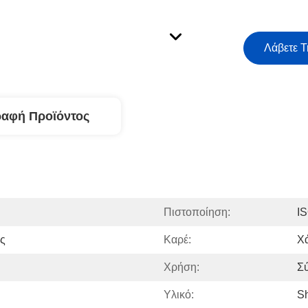
Λάβετε Τ
ραφή Προϊόντος
Πιστοποίηση:
I
ς
Καρέ:
Χ
Χρήση:
Σ
Υλικό:
S