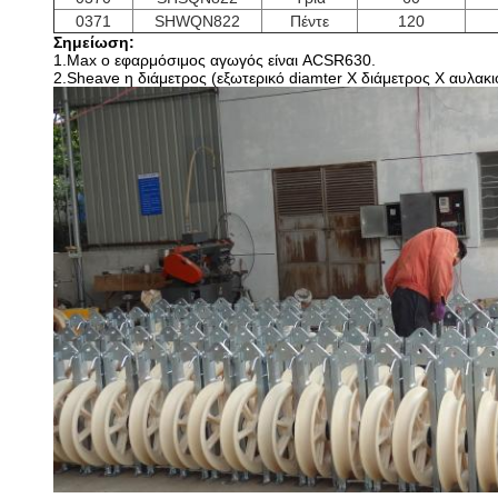
0371
SHWQN822
Πέντε
120
Σημείωση:
1.Max ο εφαρμόσιμος αγωγός είναι ACSR630.
2.Sheave η διάμετρος (εξωτερικό diamter Χ διάμετρος Χ αυλακι