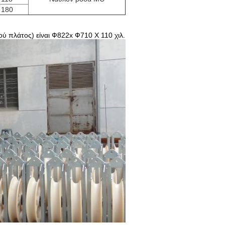
180
ού πλάτος) είναι Ф822x Ф710 Χ 110 χιλ.