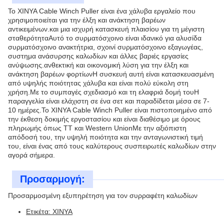
Το XINYA Cable Winch Puller είναι ένα χάλυβα εργαλείο που
χρησιμοποιείται για την έλξη και ανάκτηση βαρέων
αντικειμένων.και μια ισχυρή κατασκευή πλαισίου για τη μέγιστη
σταθερότηταΑυτό το συρματόσχοινο είναι ιδανικό για αλυσίδα
συρματόσχοινο ανακτήτρια, σχοινί συρματόσχοινο εξαγωγέας,
συστημα ανάσυρσης καλωδίων και άλλες βαριές εργασίες
ανύψωσης.ανθεκτική και οικονομική λύση για την έλξη και
ανάκτηση βαρέων φορτίωνΗ συσκευή αυτή είναι κατασκευασμένη
από υψηλής ποιότητας χάλυβα και είναι πολύ εύκολη στη
χρήση.Με το συμπαγές σχεδιασμό και τη ελαφριά δομή τουΗ
παραγγελία είναι ελάχιστη σε ένα σετ και παραδίδεται μέσα σε 7-
10 ημέρες.Το XINYA Cable Winch Puller είναι πιστοποιημένο από
την έκθεση δοκιμής εργοστασίου και είναι διαθέσιμο με όρους
πληρωμής όπως TT και Western UnionΜε την αξιόπιστη
απόδοσή του, την υψηλή ποιότητα και την ανταγωνιστική τιμή
του, είναι ένας από τους καλύτερους συσπειρωτές καλωδίων στην
αγορά σήμερα.
Προσαρμογή:
Προσαρμοσμένη εξυπηρέτηση για τον συρραφέτη καλωδίων
Ετικέτα: XINYA