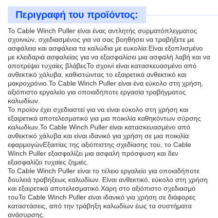
Περιγραφή του προϊόντος:
Το Cable Winch Puller είναι ένας αντλητής συρματόπλεγματος
σχοινιών, σχεδιασμένος για να σας βοηθήσει να τραβήξετε με
ασφάλεια και ασφάλεια τα καλώδια με ευκολία.Είναι εξοπλισμένο
με κλειδαριά ασφαλείας για να εξασφαλίσει μια ασφαλή λαβή και να
αποτρέψει τυχαίες βλάβεςΤο σχοινί είναι κατασκευασμένο από
ανθεκτικό χάλυβα, καθιστώντας το εξαιρετικά ανθεκτικό και
μακροχρόνιο.Το Cable Winch Puller είναι ένα εύκολο στη χρήση,
αξιόπιστο εργαλείο για οποιαδήποτε εργασία τραβήγματος
καλωδίων.
Το προϊόν έχει σχεδιαστεί για να είναι εύκολο στη χρήση και
εξαιρετικά αποτελεσματικό για μια ποικιλία καθηκόντων σύρσης
καλωδίων.Το Cable Winch Puller είναι κατασκευασμένο από
ανθεκτικό χάλυβα και είναι ιδανικό για χρήση σε μια ποικιλία
εφαρμογώνΕξαιτίας της αξιόπιστης σχεδίασης του, το Cable
Winch Puller εξασφαλίζει μια ασφαλή πρόσφυση και δεν
εξασφαλίζει τυχαίες ζημιές.
Το Cable Winch Puller είναι το τέλειο εργαλείο για οποιαδήποτε
δουλειά τραβήξεως καλωδίων. Είναι ανθεκτικό, εύκολο στη χρήση
και εξαιρετικά αποτελεσματικό.Χάρη στο αξιόπιστο σχεδιασμό
τουΤο Cable Winch Puller είναι ιδανικό για χρήση σε διάφορες
καταστάσεις, από την τράβηξη καλωδίων έως τα συστήματα
ανάσυρσης.