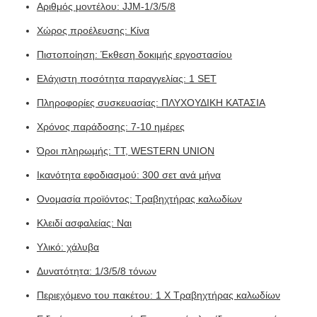
Αριθμός μοντέλου: JJM-1/3/5/8
Χώρος προέλευσης: Κίνα
Πιστοποίηση: Έκθεση δοκιμής εργοστασίου
Ελάχιστη ποσότητα παραγγελίας: 1 SET
Πληροφορίες συσκευασίας: ΠΛΥΧΟΥΔΙΚΗ ΚΑΤΑΣΙΑ
Χρόνος παράδοσης: 7-10 ημέρες
Όροι πληρωμής: TT, WESTERN UNION
Ικανότητα εφοδιασμού: 300 σετ ανά μήνα
Ονομασία προϊόντος: Τραβηχτήρας καλωδίων
Κλειδί ασφαλείας: Ναι
Υλικό: χάλυβα
Δυνατότητα: 1/3/5/8 τόνων
Περιεχόμενο του πακέτου: 1 X Τραβηχτήρας καλωδίων