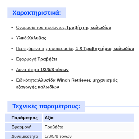
Χαρακτηριστικά:
Ονομασία του προϊόντος:
Τραβήχτης καλωδίου
Υλικό:
Χάλυβας
Περιεχόμενο της συσκευασίας:
1 X Τραβηχτήρας καλωδίου
Εφαρμογή:
Τραβήξτε
Δυνατότητα:
1/3/5/8 τόνων
Ειδικότητα:
Αλυσίδα Winch Retriever, μηχανισμός
εξαγωγής καλωδίων
Τεχνικές παραμέτρους:
Παράμετρος
Αξία
Εφαρμογή
Τραβήξτε
Δυναμικότητα
1/3/5/8 τόνων