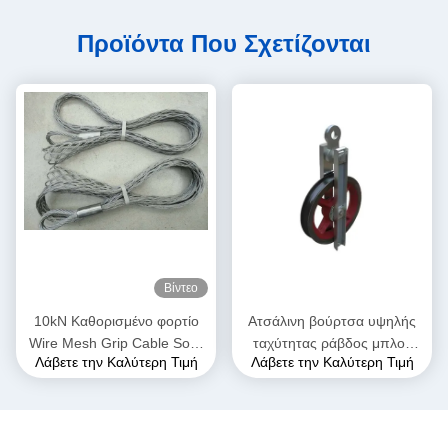
Προϊόντα Που Σχετίζονται
Βίντεο
10kN Καθορισμένο φορτίο
Ατσάλινη βούρτσα υψηλής
Wire Mesh Grip Cable Sock
ταχύτητας ράβδος μπλοκ
Λάβετε την Καλύτερη Τιμή
Λάβετε την Καλύτερη Τιμή
2m μήκος για 10-25mm
Προσαρμόσιμη OEM
OPGW καλώδια
χρονολόγηση σύρμα σχοινί
καλώδιο τροχαίο ράβδος
άμεσος κατασκευαστής