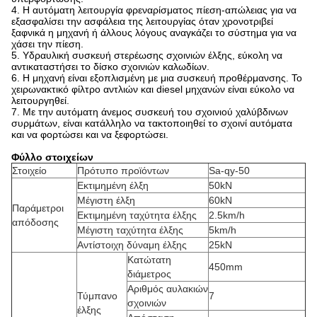
4. Η αυτόματη λειτουργία φρεναρίσματος πίεση-απώλειας για να
εξασφαλίσει την ασφάλεια της λειτουργίας όταν χρονοτριβεί
ξαφνικά η μηχανή ή άλλους λόγους αναγκάζει το σύστημα για να
χάσει την πίεση.
5. Υδραυλική συσκευή στερέωσης σχοινιών έλξης, εύκολη να
αντικαταστήσει το δίσκο σχοινιών καλωδίων.
6. Η μηχανή είναι εξοπλισμένη με μια συσκευή προθέρμανσης. Το
χειρωνακτικό φίλτρο αντλιών και diesel μηχανών είναι εύκολο να
λειτουργηθεί.
7. Με την αυτόματη άνεμος συσκευή του σχοινιού χαλύβδινων
συρμάτων, είναι κατάλληλο να τακτοποιηθεί το σχοινί αυτόματα
και να φορτώσει και να ξεφορτώσει.
Φύλλο στοιχείων
Στοιχείο
Πρότυπο προϊόντων
Sa-qy-50
Εκτιμημένη έλξη
50kN
Μέγιστη έλξη
60kN
Παράμετροι
Εκτιμημένη ταχύτητα έλξης
2.5km/h
απόδοσης
Μέγιστη ταχύτητα έλξης
5km/h
Αντίστοιχη δύναμη έλξης
25kN
Κατώτατη
450mm
διάμετρος
Αριθμός αυλακιών
Τύμπανο
7
σχοινιών
έλξης