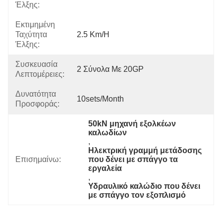
Έλξης:
Εκτιμημένη
Ταχύτητα
2.5 Km/h
Έλξης:
Συσκευασία
2 Σύνολα Με 20GP
Λεπτομέρειες:
Δυνατότητα
10sets/month
Προσφοράς:
50kN μηχανή εξολκέων 
καλωδίων
, 
Ηλεκτρική γραμμή μετάδοσης 
Επισημαίνω:
που δένει με σπάγγο τα 
εργαλεία
, 
Υδραυλικό καλώδιο που δένει 
με σπάγγο τον εξοπλισμό