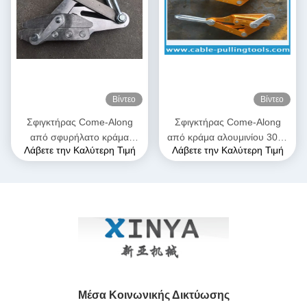
Βίντεο
Βίντεο
Σφιγκτήρας Come-Along
Σφιγκτήρας Come-Along
από σφυρήλατο κράμα
από κράμα αλουμινίου 300–
Λάβετε την Καλύτερη Τιμή
Λάβετε την Καλύτερη Τιμή
αλουμινίου υψηλής αντοχής,
400 sqmm | Λαβή γραμμής
μέγιστου ανοίγματος 28mm,
μεταφοράς για αγωγούς
με ανθεκτική στη διάβρωση
ACSR & AAAC
κατασκευή για αγωγούς
AAAC
Μέσα Κοινωνικής Δικτύωσης