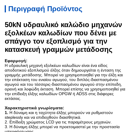
Περιγραφή Προϊόντος
50kN υδραυλικό καλώδιο μηχανών
εξολκέων καλωδίων που δένει με
σπάγγο τον εξοπλισμό για την
κατασκευή γραμμών μετάδοσης
Εφαρμογή:
Η υδραυλική μηχανή εξολκέων καλωδίων είναι ένα είδος
αποδοτικού εξοπλισμού έλξης όταν δημιουργείται η ένταση της
γραμμής μετάδοσης. Μπορεί να χρησιμοποιηθεί για την έλξη και
την επέκταση του ενιαίου αγωγού, του διπλός-διασπασμένου
αγωγού και του τέσσερις-διασπασμένου αγωγού στην επίπεδη,
ορεινή και λοφώδη έκταση. Μπορεί επίσης να χρησιμοποιηθεί για
την επίδειξη έλξης καλωδίων OPGW ή ADSS στις διάφορες
εκτάσεις.
Χαρακτηριστικά γνωρίσματα:
1.
Η δύναμη και η ταχύτητα έλξης μπορούν να ρυθμιστούν
steplessly και να επιδειχθούν διαισθητικά.
2. Επίδειξη χρώματος LCD για τις παραμέτρους μηχανών.
3. Η δύναμη έλξης μπορεί να προετοιμαστεί με την προστασία
υπερφόρτωσης.