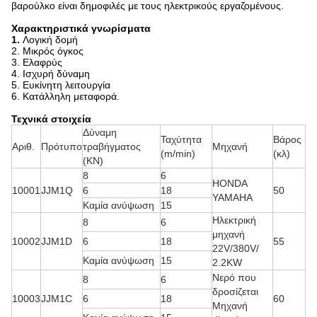
βαρούλκο είναι δημοφιλές με τους ηλεκτρικούς εργαζομένους.
Χαρακτηριστικά γνωρίσματα
1.
Λογική δομή
2. Μικρός όγκος
3. Ελαφρύς
4. Ισχυρή δύναμη
5. Ευκίνητη λειτουργία
6. Κατάλληλη μεταφορά.
Τεχνικά στοιχεία
Δύναμη
Ταχύτητα
Βάρος
Αριθ.
Πρότυπο
τραβήγματος
Μηχανή
(m/min)
(κλ)
(KN)
8
6
HONDA
10001
JJM1Q
6
18
50
YAMAHA
Καμία ανύψωση
15
Ηλεκτρική
8
6
μηχανή
10002
JJM1D
6
18
55
22V/380V/
Καμία ανύψωση
15
2.2KW
Νερό που
8
6
δροσίζεται
10003
JJM1C
6
18
60
Μηχανή