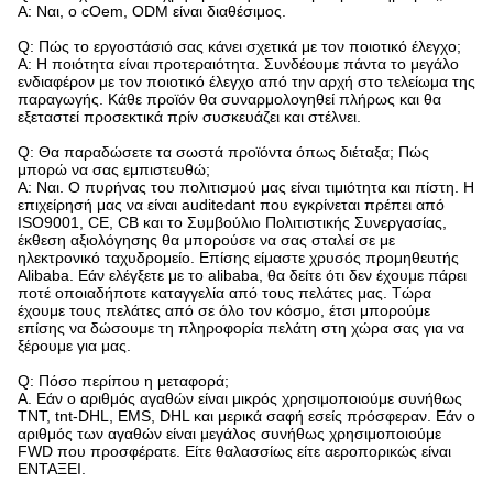
Α: Ναι, ο cOem, ODM είναι διαθέσιμος.
Q: Πώς το εργοστάσιό σας κάνει σχετικά με τον ποιοτικό έλεγχο;
Α: Η ποιότητα είναι προτεραιότητα. Συνδέουμε πάντα το μεγάλο
ενδιαφέρον με τον ποιοτικό έλεγχο από την αρχή στο τελείωμα της
παραγωγής. Κάθε προϊόν θα συναρμολογηθεί πλήρως και θα
εξεταστεί προσεκτικά πρίν συσκευάζει και στέλνει.
Q: Θα παραδώσετε τα σωστά προϊόντα όπως διέταξα; Πώς
μπορώ να σας εμπιστευθώ;
Α: Ναι. Ο πυρήνας του πολιτισμού μας είναι τιμιότητα και πίστη. Η
επιχείρησή μας να είναι auditedant που εγκρίνεται πρέπει από
ISO9001, CE, CB και το Συμβούλιο Πολιτιστικής Συνεργασίας,
έκθεση αξιολόγησης θα μπορούσε να σας σταλεί σε με
ηλεκτρονικό ταχυδρομείο. Επίσης είμαστε χρυσός προμηθευτής
Alibaba. Εάν ελέγξετε με το alibaba, θα δείτε ότι δεν έχουμε πάρει
ποτέ οποιαδήποτε καταγγελία από τους πελάτες μας. Τώρα
έχουμε τους πελάτες από σε όλο τον κόσμο, έτσι μπορούμε
επίσης να δώσουμε τη πληροφορία πελάτη στη χώρα σας για να
ξέρουμε για μας.
Q: Πόσο περίπου η μεταφορά;
Α. Εάν ο αριθμός αγαθών είναι μικρός χρησιμοποιούμε συνήθως
TNT, tnt-DHL, EMS, DHL και μερικά σαφή εσείς πρόσφεραν. Εάν ο
αριθμός των αγαθών είναι μεγάλος συνήθως χρησιμοποιούμε
FWD που προσφέρατε. Είτε θαλασσίως είτε αεροπορικώς είναι
ΕΝΤΑΞΕΙ.