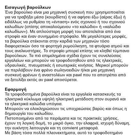
Εισαγωγή βαρούλκων
Ένα βαρούλκο είναι μια μηχανική συσκευή που χρησιμοποιείται
για να τραβήξει μέσα (κουρδίστε) ή να αφήσει έξω (αέρας έξω) ή
ειδάλλως να ρυθμίσει τη «ένταση» ενός σχοινιού ή του σχοινιού
καλωδίων (επίσης αποκαλούμενου «το καλώδιο» ή «καλώδιο
καλωδίων»). Με απλούστερη μορφή του αποτελείται από ένα
στροφίο και έναν συνημμένο στρόφαλο. Με μεγαλύτερες μορφές,
τα βαρούλκα στέκονται στην καρδιά των μηχανών τόσο
διαφορετικών όσο τα φορτηγά ρυμούλκηση, τα φτυάρια ατμού και
τους ανελκυστήρες. Το στροφίο μπορεί επίσης να κληθεί τύμπανο
βαρούλκων. Τα πιό επιμελημένα σχέδια έχουν τις συνελεύσεις
εργαλείων και μπορούν να τροφοδοτηθούν από τις ηλεκτρικές,
υδραυλικές, πνευματικές ή εσωτερικές κινήσεις. Μερικοί μπορούν
να περιλάβουν ένα φρένο σωληνοειδών ή/και μια μηχανική
συσκευή φρένων ή αναστολέων και pawl που το αποτρέπει από
να ξετυλίξει εκτός αν pawl αποσύρεται.
Εφαρμογή
Τα τροφοδοτημένα βαρούλκα είναι τα εργαλεία κατασκευής τα
ηλεκτρικά κύκλωμα υψηλή ηλεκτρική μετάδοση στον ουρανό και
τα ηλεκτρικά καλώδια υπόγεια.
Μπορούν να ολοκληρώσουν τις υποχρεώσεις βαρύς-και όπως η
δημιουργία του καλωδίου.
Πιστοποιημένοι από τα πειράματα και τις πρακτικές χρήσεις,
έχουν τη λογική δομή, το μικρό όγκο, την ελαφριά, ισχυρή δύναμη,
την ευκίνητη λειτουργία και τη convient μεταφορά.
Με βάση τόσα πολλά πλεονεκτήματα, αυτό το τροφοδοτημένο