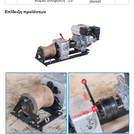
Καμία ανύψωση
15
diesel
Επίδειξη προϊόντων