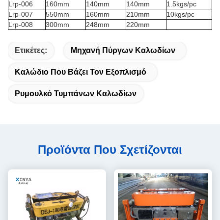
Lrp-006
160mm
140mm
140mm
1.5kgs/pc
Lrp-007
550mm
160mm
210mm
10kgs/pc
Lrp-008
300mm
248mm
220mm
Ετικέτες:
Μηχανή Πύργων Καλωδίων
Καλώδιο Που Βάζει Τον Εξοπλισμό
Ρυμουλκό Τυμπάνων Καλωδίων
Προϊόντα Που Σχετίζονται