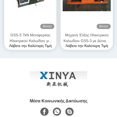
Βίντεο
Βίντεο
GSS-3 7kN Μεταφορέας
Μηχανή Έλξης Ηλεκτρικού
Ηλεκτρικού Καλωδίου για
Καλωδίου GSS-3 με Δύναμη
Λάβετε την Καλύτερη Τιμή
Λάβετε την Καλύτερη Τιμή
Υπόγεια Εγκατάσταση
Έλξης 7kN, Πιστοποιημένη
Καλωδίων
CE & Συμπαγής Σχεδιασμός
για Εγκατάσταση Υπόγειων
Καλωδίων Ισχύος
Μέσα Κοινωνικής Δικτύωσης