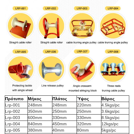
Πρότυπο
Μήκος
Πλάτος
Ύψος
Βάρος
Lrp-001
248mm
248mm
220mm
4.5kgs/pc
Lrp-002
350mm
250mm
250mm
3.6kgs/pc
Lrp-003
600mm
330mm
330mm
8.5kgs/pc
Lrp-004
840mm
450mm
320mm
12kgs/pc
Lrp-005
380mm
40mm
80mm
5kgs/pc