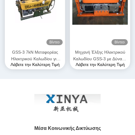
Βίντεο
Βίντεο
GSS-3 7kN Μεταφορέας
Μηχανή Έλξης Ηλεκτρικού
Ηλεκτρικού Καλωδίου για
Καλωδίου GSS-3 με Δύναμη
Λάβετε την Καλύτερη Τιμή
Λάβετε την Καλύτερη Τιμή
Υπόγεια Εγκατάσταση
Έλξης 7kN, Πιστοποιημένη
Καλωδίων
CE & Συμπαγής Σχεδιασμός
για Εγκατάσταση Υπόγειων
Καλωδίων Ισχύος
Μέσα Κοινωνικής Δικτύωσης