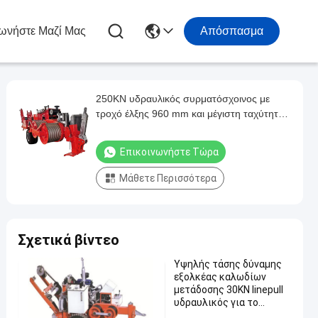
ωνήστε Μαζί Μας
Απόσπασμα
250KN υδραυλικός συρματόσχοινος με
τροχό έλξης 960 mm και μέγιστη ταχύτητα
5 km/h για την κατασκευή γραμμής
μεταφοράς
Επικοινωνήστε Τώρα
Μάθετε Περισσότερα
Σχετικά βίντεο
Υψηλής τάσης δύναμης
εξολκέας καλωδίων
μετάδοσης 30KN linepull
υδραυλικός για το
εναέριο ηλεκτροφόρο