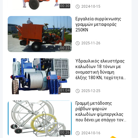
καλώδιο
Γραμμή μετάδοσης που δένει
00:30
2024-10-15
με σπάγγο τα εργαλεία
Εργαλεία συρρίκνωσης
γραμμών μεταφοράς
250KN
Γραμμή μετάδοσης που δένει
2025-11-26
με σπάγγο τα εργαλεία
00:23
Υδραυλικός ελκυστήρας
καλωδίων 18 τόνων με
ονομαστική δύναμη
έλξης 180 KN, ταχύτητα
5km/h και ηλεκτρικό
σύστημα 24V για την
Γραμμή μετάδοσης που δένει
01:04
2025-12-25
κατασκευή γραμμών
με σπάγγο τα εργαλεία
μεταφοράς
Γραμμή μετάδοσης
ράβδων ψαριών
καλωδίων φίμπεργκλας
που δένει με σπάγγο τον
αγωγό εργαλείων που
βάζει το εργαλείο
Γραμμή μετάδοσης που δένει
00:26
2024-10-16
με σπάγγο τα εργαλεία