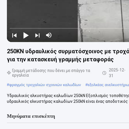
250KN υδραυλικός συρματόσχοινος με τροχό
για την κατασκευή γραμμής μεταφοράς
2025-12-
Γραμμή μετάδοσης που δένει με σπάγγο τα
εργαλεία
31
#
φραγμός τροχαλιών σχοινιών καλωδίων
#
εξολκέας ανελκυστήρ
Υδραυλικός ελκυστήρας καλωδίων 250kN Εξοπλισμός τοποθέτησ
υδραυλικός ελκυστήρας καλωδίων 250kN είναι ένας αποδοτικός ε
Μηνύματα επισκέπτη