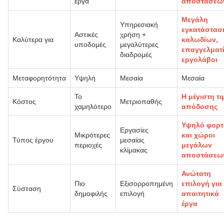
έργα
αποστάσεω
Μεγάλη
Υπηρεσιακή
εγκατάστασ
Αστικές
χρήση +
Καλύτερα για
καλωδίων,
υποδομές
μεγαλύτερες
επαγγελματί
διαδρομές
εργολάβοι
Μεταφορητότητα
Υψηλή
Μεσαία
Μεσαία
Το
Η μέγιστη τι
Κόστος
Μετριοπαθής
χαμηλότερο
απόδοσης
Υψηλό φορτ
Εργασίες
Μικρότερες
και χώροι
Τύπος έργου
μεσαίας
περιοχές
μεγάλων
κλίμακας
αποστάσεω
Ανώτατη
Πιο
Εξισορροπημένη
επιλογή για
Σύσταση
δημοφιλής
επιλογή
απαιτητικά
έργα