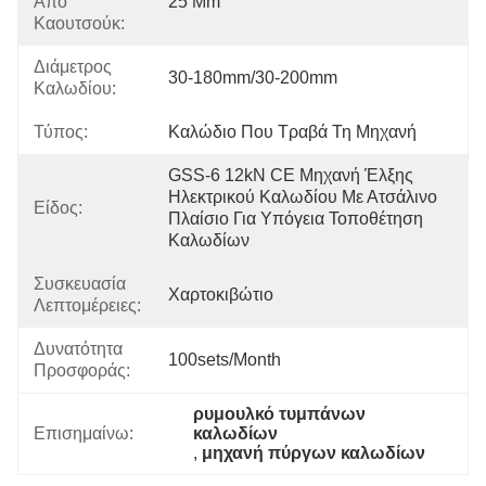
Από
25 Mm
Καουτσούκ:
Διάμετρος
30-180mm/30-200mm
Καλωδίου:
Τύπος:
Καλώδιο Που Τραβά Τη Μηχανή
GSS-6 12kN CE Μηχανή Έλξης 
Ηλεκτρικού Καλωδίου Με Ατσάλινο 
Είδος:
Πλαίσιο Για Υπόγεια Τοποθέτηση 
Καλωδίων
Συσκευασία
Χαρτοκιβώτιο
Λεπτομέρειες:
Δυνατότητα
100sets/month
Προσφοράς:
ρυμουλκό τυμπάνων 
Επισημαίνω:
καλωδίων
, 
μηχανή πύργων καλωδίων