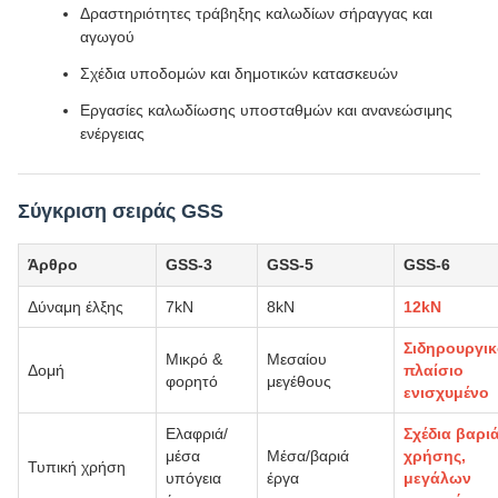
Δραστηριότητες τράβηξης καλωδίων σήραγγας και
αγωγού
Σχέδια υποδομών και δημοτικών κατασκευών
Εργασίες καλωδίωσης υποσταθμών και ανανεώσιμης
ενέργειας
Σύγκριση σειράς GSS
Άρθρο
GSS-3
GSS-5
GSS-6
Δύναμη έλξης
7kN
8kN
12kN
Σιδηρουργι
Μικρό &
Μεσαίου
Δομή
πλαίσιο
φορητό
μεγέθους
ενισχυμένο
Ελαφριά/
Σχέδια βαρι
μέσα
Μέσα/βαριά
χρήσης,
Τυπική χρήση
υπόγεια
έργα
μεγάλων