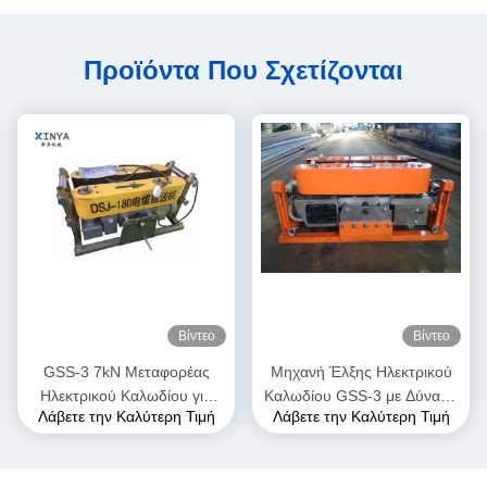
Προϊόντα Που Σχετίζονται
Βίντεο
Βίντεο
GSS-3 7kN Μεταφορέας
Μηχανή Έλξης Ηλεκτρικού
Ηλεκτρικού Καλωδίου για
Καλωδίου GSS-3 με Δύναμη
Λάβετε την Καλύτερη Τιμή
Λάβετε την Καλύτερη Τιμή
Υπόγεια Εγκατάσταση
Έλξης 7kN, Πιστοποιημένη
Καλωδίων
CE & Συμπαγής Σχεδιασμός
για Εγκατάσταση Υπόγειων