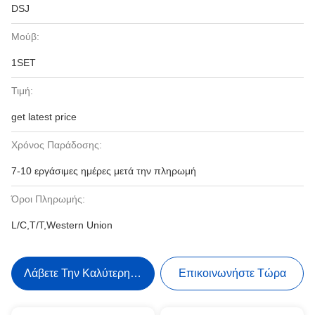
DSJ
Μούβ:
1SET
Τιμή:
get latest price
Χρόνος Παράδοσης:
7-10 εργάσιμες ημέρες μετά την πληρωμή
Όροι Πληρωμής:
L/C,T/T,Western Union
Λάβετε Την Καλύτερη Τιμή
Επικοινωνήστε Τώρα