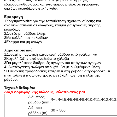
από 4,5 mm έως 18 mm ανάλογα με τις εφαρμογές
εδάφους.καθαρισμός και εντοπισμός μπλοκ σε εφαρμογές
δικτύων καλωδίων οπτικής ινών.
Εφαρμογή
1Χρησιμοποιείται για την τοποθέτηση σχοινιών σύρσης και
σχοινιών άσυλου σε αγωγούς, έτοιμοι για εργασίες σύρσης
καλωδίων.
2Διαθέσιμη ράβδος έλξης
3Με κυλίνδρους καλωδίων
4Ελαφρύ και μη αγωγό
Χαρακτηριστικά
1Δυνατή μη αγωγική κατασκευή ράβδου από γυάλινη ίνα
2Κεφαλή έλξης από ανοξείδωτο χάλυβα
3Για μεγαλύτερες διαδρομές αγωγών και υπόγειων αγωγών
4- Ακατέργαστη σωλήνα από χάλυβα με ρυθμιζόμενη θέση.
5Η συσκευή τροφοδοσίας επιτρέπει στη ράβδο να τροφοδοτηθεί
ή να τυλιχθεί πίσω στο τροχό με εύκολη ώθηση ή έλξη της
ράβδου.
Τεχνικά δεδομένα
Δόξα Δορυφορικής ινώδους υαλοπίνακας.pdf
Διάμετρος
Φ4, Φ4.5,Φ5,Φ6,Φ8,Φ10,Φ11,Φ12,Φ13
ράβδου (mm)
Διάρκεια
30 ~ 500
ράβδου (m)