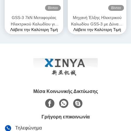
Βίντεο
Βίντεο
GSS-3 7kN Μεταφορέας
Μηχανή Έλξης Ηλεκτρικού
Ηλεκτρικού Καλωδίου για
Καλωδίου GSS-3 με Δύναμη
Λάβετε την Καλύτερη Τιμή
Λάβετε την Καλύτερη Τιμή
Υπόγεια Εγκατάσταση
Έλξης 7kN, Πιστοποιημένη
Καλωδίων
CE & Συμπαγής Σχεδιασμός
για Εγκατάσταση Υπόγειων
Καλωδίων Ισχύος
Μέσα Κοινωνικής Δικτύωσης
Γρήγορη επικοινωνία
Τηλεφώνημα