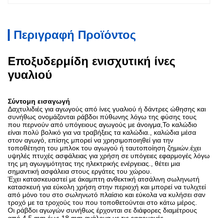
Περιγραφή Προϊόντος
Εποξυδερμίδη ενισχυτική ίνες
γυαλιού
Σύντομη εισαγωγή
Δαχτυλιδιές για αγωγούς από ίνες γυαλιού ή δάντρες ώθησης και
συνήθως ονομάζονται ράβδοι πύθωνης λόγω της φύσης τους
που περνούν από υπόγειους αγωγούς με άνοιγμα,Το καλώδιο
είναι πολύ βολικό για να τραβήξεις τα καλώδια., καλώδια μέσα
στον αγωγό, επίσης μπορεί να χρησιμοποιηθεί για την
τοποθέτηση του μπλοκ του αγωγού ή ταυτοποίηση ζημιών.έχει
υψηλές πτυχές ασφάλειας για χρήση σε υπόγειες εφαρμογές λόγω
της μη αγωγιμότητας της ηλεκτρικής ενέργειας., θέτει μια
σημαντική ασφάλεια στους εργάτες του χώρου.
Έχει κατασκευαστεί με άκαμπτη ανθεκτική ατσάλινη σωληνωτή
κατασκευή για εύκολη χρήση στην περιοχή και μπορεί να τυλιχτεί
από μόνο του στο σωληνωτό πλαίσιο και εύκολα να κυλήσει σαν
τροχό με τα τροχούς του που τοποθετούνται στο κάτω μέρος.
Οι ράβδοι αγωγών συνήθως έρχονται σε διάφορες διαμέτρους