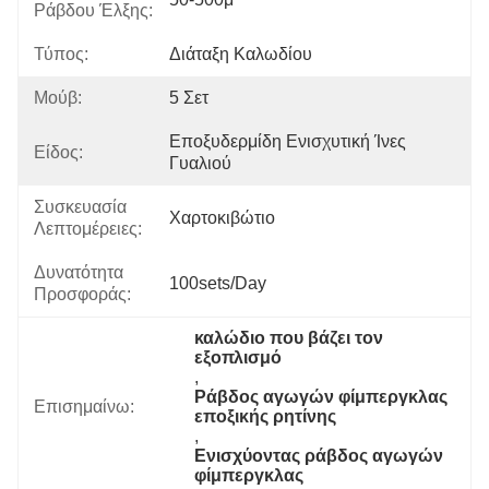
Ράβδου Έλξης:
Τύπος:
Διάταξη Καλωδίου
Μούβ:
5 Σετ
Εποξυδερμίδη Ενισχυτική Ίνες 
Είδος:
Γυαλιού
Συσκευασία
Χαρτοκιβώτιο
Λεπτομέρειες:
Δυνατότητα
100sets/day
Προσφοράς:
καλώδιο που βάζει τον 
εξοπλισμό
, 
Ράβδος αγωγών φίμπεργκλας 
Επισημαίνω:
εποξικής ρητίνης
, 
Ενισχύοντας ράβδος αγωγών 
φίμπεργκλας