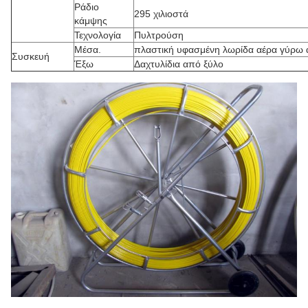
Ράδιο
295 χιλιοστά
κάμψης
Τεχνολογία
Πυλτρούση
Μέσα.
πλαστική υφασμένη λωρίδα αέρα γύρω 
Συσκευή
Έξω
Δαχτυλίδια από ξύλο