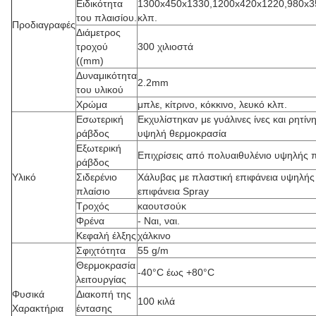
Ειδικότητα
1300x450x1330,1200x420x1220,980x3
του πλαισίου.
κλπ.
Προδιαγραφές
Διάμετρος
τροχού
300 χιλιοστά
((mm)
Δυναμικότητα
2.2mm
του υλικού
Χρώμα
μπλε, κίτρινο, κόκκινο, λευκό κλπ.
Εσωτερική
Εκχυλίστηκαν με γυάλινες ίνες και ρητί
ράβδος
υψηλή θερμοκρασία
Εξωτερική
Επιχρίσεις από πολυαιθυλένιο υψηλής 
ράβδος
Υλικό
Σιδερένιο
Χάλυβας με πλαστική επιφάνεια υψηλής
πλαίσιο
επιφάνεια Spray
Τροχός
καουτσούκ
Φρένα
- Ναι, ναι.
Κεφαλή έλξης
χάλκινο
Σφιχτότητα
55 g/m
Θερμοκρασία
-40°C έως +80°C
λειτουργίας
Φυσικά
Διακοπή της
100 κιλά
Χαρακτήρια
έντασης