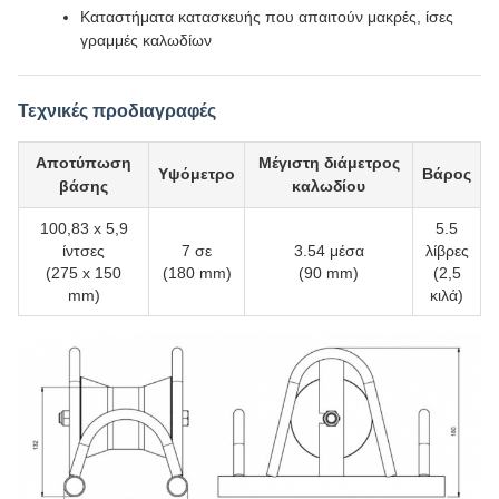
Καταστήματα κατασκευής που απαιτούν μακρές, ίσες
γραμμές καλωδίων
Τεχνικές προδιαγραφές
Αποτύπωση
Μέγιστη διάμετρος
Υψόμετρο
Βάρος
βάσης
καλωδίου
100,83 x 5,9
5.5
ίντσες
7 σε
3.54 μέσα
λίβρες
(275 x 150
(180 mm)
(90 mm)
(2,5
mm)
κιλά)