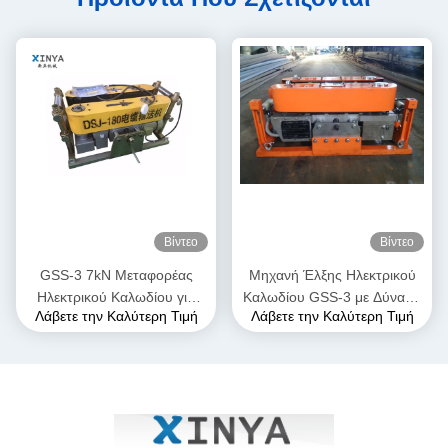
Βίντεο
Βίντεο
GSS-3 7kN Μεταφορέας
Μηχανή Έλξης Ηλεκτρικού
Ηλεκτρικού Καλωδίου για
Καλωδίου GSS-3 με Δύναμη
Λάβετε την Καλύτερη Τιμή
Λάβετε την Καλύτερη Τιμή
Υπόγεια Εγκατάσταση
Έλξης 7kN, Πιστοποιημένη
Καλωδίων
CE & Συμπαγής Σχεδιασμός
για Εγκατάσταση Υπόγειων
Καλωδίων Ισχύος