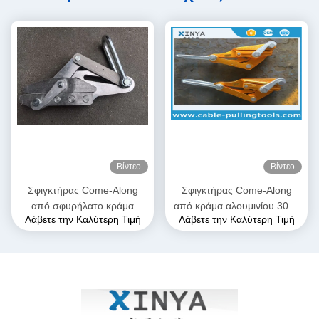
Βίντεο
Βίντεο
Σφιγκτήρας Come-Along
Σφιγκτήρας Come-Along
από σφυρήλατο κράμα
από κράμα αλουμινίου 300–
Λάβετε την Καλύτερη Τιμή
Λάβετε την Καλύτερη Τιμή
αλουμινίου υψηλής αντοχής,
400 sqmm | Λαβή γραμμής
μέγιστου ανοίγματος 28mm,
μεταφοράς για αγωγούς
με ανθεκτική στη διάβρωση
ACSR & AAAC
κατασκευή για αγωγούς
AAAC