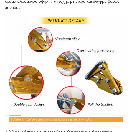
κράμα αλουμινίου υψηλής αντοχής με μικρό και ελαφρύ βάρος
μονάδας.