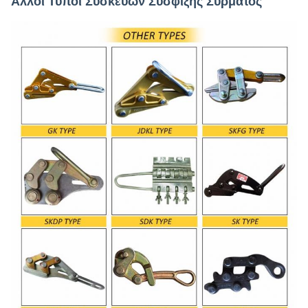
Άλλοι Τύποι Συσκευών Σύσφιξης Σύρματος