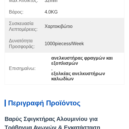
Max Ανοικτός:
32mm
Βάρος:
4.0KG
Συσκευασία
Χαρτοκιβώτιο
Λεπτομέρειες:
Δυνατότητα
1000piecess/week
Προσφοράς:
ανελκυστήρας φραγμών και 
εξοπλισμών
Επισημαίνω:
, 
εξολκέας ανελκυστήρων 
καλωδίων
Περιγραφή Προϊόντος
Βαρύς Σφιγκτήρας Αλουμινίου για
Τράβηγμα Αγωγών & Εγκατάσταση