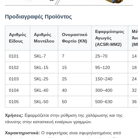
Προδιαγραφές Προϊόντος
Εφαρμόσιμος
Μέ
Αριθμός
Αριθμός
Ονομαστικό
Αγωγός
Άν
Είδους
Μοντέλου
Φορτίο (KN)
(ACSR-MM2)
(M
0101
SKL-7
7
25~70
14
0102
SKL-15
15
95~120
18
0103
SKL-25
25
150~240
24
0104
SKL-40
40
300~400
32
0105
SKL-50
50
500~630
36
Χρήσεις:
Εφαρμόζεται στην ρύθμιση της χαλάρωσης και της
τάνυσης στην κατασκευή εναέριων γραμμών.
Χαρακτηριστικά:
Ο σφιγκτήρας είναι σφυρηλατημένος από