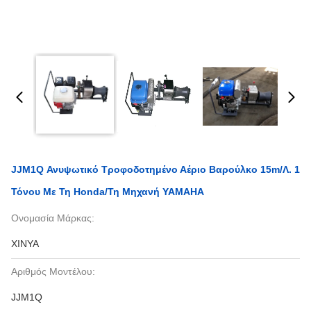
JJM1Q Ανυψωτικό Τροφοδοτημένο Αέριο Βαρούλκο 15m/λ. 1
Τόνου Με Τη Honda/τη Μηχανή YAMAHA
Ονομασία Μάρκας:
XINYA
Αριθμός Μοντέλου:
JJM1Q