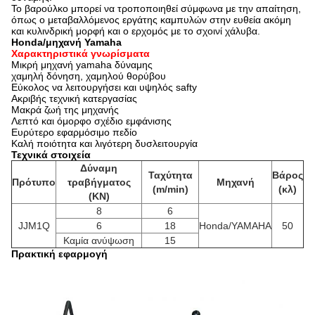
Το βαρούλκο μπορεί να τροποποιηθεί σύμφωνα με την απαίτηση,
όπως ο μεταβαλλόμενος εργάτης καμπυλών στην ευθεία ακόμη
και
κυλινδρική μορφή και ο ερχομός με το σχοινί χάλυβα.
Honda/μηχανή Yamaha
Χαρακτηριστικά γνωρίσματα
Μικρή μηχανή yamaha δύναμης
χαμηλή δόνηση, χαμηλού θορύβου
Εύκολος να λειτουργήσει και υψηλός safty
Ακριβής τεχνική κατεργασίας
Μακρά ζωή της μηχανής
Λεπτό και όμορφο σχέδιο εμφάνισης
Ευρύτερο εφαρμόσιμο πεδίο
Καλή ποιότητα και λιγότερη δυσλειτουργία
Τεχνικά στοιχεία
Δύναμη
Ταχύτητα
Βάρος
Πρότυπο
τραβήγματος
Μηχανή
(m/min)
(κλ)
(KN)
8
6
JJM1Q
6
18
Honda/YAMAHA
50
Καμία ανύψωση
15
Πρακτική εφαρμογή